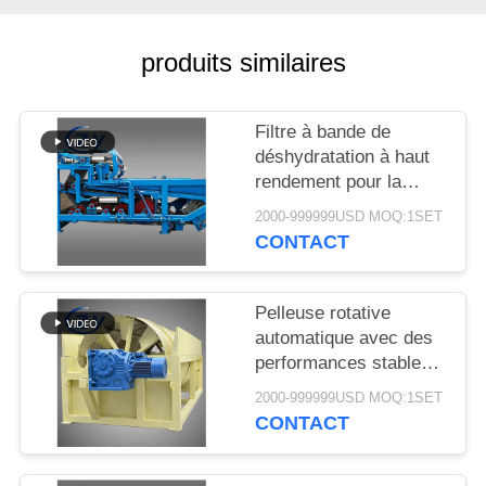
PLAN
DU
produits similaires
SITE
Filtre à bande de
PRIVACY
déshydratation à haut
POLICY
rendement pour la
déshydratation stable
2000-999999USD MOQ:1SET
des boues dans les
CONTACT
lignes de production de
transformation de
l'amidon de manioc
Pelleuse rotative
automatique avec des
performances stables
pour la production
2000-999999USD MOQ:1SET
d'amidon de manioc et
CONTACT
de pommes de terre