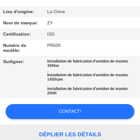
CONTRÔLE
Lieu d'origine:
La Chine
DE
Nom de marque:
ZY
QUALITÉ
Certification:
ISO
Numéro de
PR500
modèle:
CONTACTEZ-
NOUS
Surligner:
Installation de fabrication d'amidon de manioc
300kw
,
Installation de fabrication d'amidon de manioc
1450rpm
NOUVELLES
,
installation de fabrication d'amidon de manioc
20t/H
DEMANDEZ
UNE
CONTACT!
CITATION
DÉPLIER LES DÉTAILS