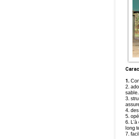
Carac
1.
Com
2. ado
sable.
3. str
assure
4. des
5. opé
6. L'à
long 
7. faci