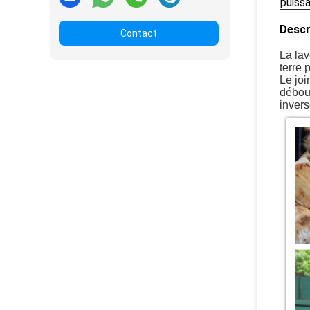
puiss
Descr
Contact
La lav
terre 
Le joi
débouc
invers