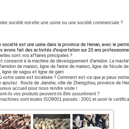
otre société est-elle une usine ou une société commerciale ?
e société est une usine dans la province de Henan, avec le permi
s avons fait des activités d'exportation sur 20 ans professionn
elles sont vos affaires principales ?
st consacré à la machine de développement d'amidon. La machin
d'amidon de manioc, ligne de farine de manioc, ligne de fécule 
, ligne de sagou et ligne de garri
ù votre usine est localisée ? Comment est-ce que je peux visiter
e ajoutez : Route de Jianshe, ville de Zhengzhou, province de Hen
reux accueil pour nous rendre visite !
ont-ils vos produits peuvent-ils être assurément ?
machines sont toutes ISO9001 passés : 2001 et avoir le certific