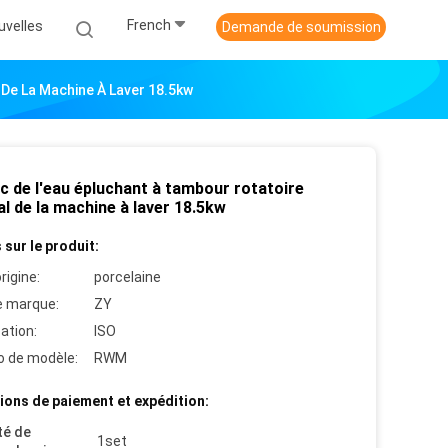
French
uvelles
Demande de soumission
 De La Machine À Laver 18.5kw
c de l'eau épluchant à tambour rotatoire
l de la machine à laver 18.5kw
 sur le produit:
rigine:
porcelaine
 marque:
ZY
cation:
ISO
 de modèle:
RWM
ions de paiement et expédition:
té de
1set