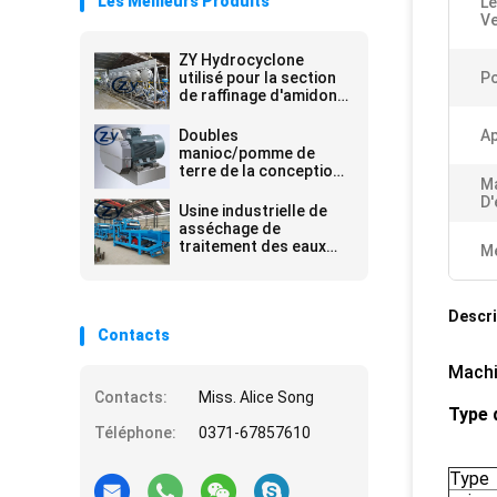
Les Meilleurs Produits
Le
Ve
ZY Hydrocyclone
utilisé pour la section
Po
de raffinage d'amidon
sur l'usine d'amidon de
manioc
Doubles
Ap
manioc/pomme de
terre de la conception
M
180pcs de lame
D'
écrasant la machine
Usine industrielle de
asséchage de
traitement des eaux
Me
résiduaires de machine
de filtre-presse de
ceinture de boue
Descri
Contacts
Machi
Contacts:
Miss. Alice Song
Type 
Téléphone:
0371-67857610
Type