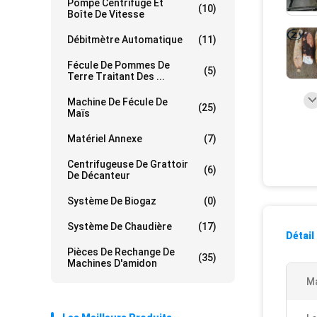
Pompe Centrifuge Et
(10)
Boîte De Vitesse
Débitmètre Automatique
(11)
Fécule De Pommes De
(5)
Terre Traitant Des ...
Machine De Fécule De
(25)
Maïs
Matériel Annexe
(7)
Centrifugeuse De Grattoir
(6)
De Décanteur
Système De Biogaz
(0)
Système De Chaudière
(17)
Détail
Pièces De Rechange De
(35)
Machines D'amidon
Ma