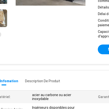
comma
Détail
Délai d
Condit
paieme
Capaci
d'appr
 Infomation
Description De Produit
acier au carbone ou acier
tériel:
Garant
inoxydable
Ingénieurs disponibles pour