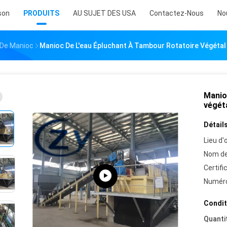
son
PRODUITS
AU SUJET DES USA
Contactez-Nous
No
 De Manioc
Manioc De L'eau Épluchant À Tambour Rotatoire Végétal
Manio
végéta
Détails
Lieu d'o
Nom de
Certifi
Numéro
Condit
Quanti