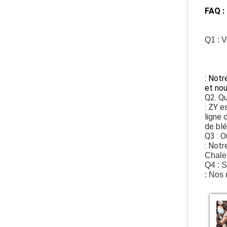
FAQ :
Q1 : V
: Notr
et nou
Q2. Qu
: ZY e
ligne 
de blé
Q3 : O
: Notr
Chaleu
Q4 : S
: Nos 