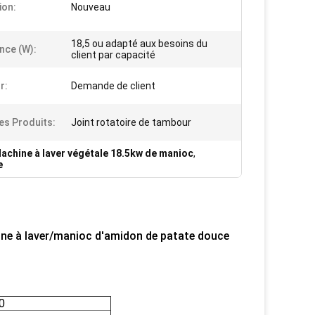
ion:
Nouveau
18,5 ou adapté aux besoins du
nce (W):
client par capacité
r:
Demande de client
s Produits:
Joint rotatoire de tambour
achine à laver végétale 18.5kw de manioc
,
e
ine à laver/manioc d'amidon de patate douce
0