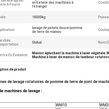
 Service Après-
entretenir des machines à
Condit
nte A Fourni:
l'étranger
ids:
18000kg
Puissa
lavage de patate douce/pomme
plication:
Couleu
de terre de manioc
archés
Global
Nom De
exportation:
Manioc épluchant la machine à laver végétale
,
M
ttre En Évidence:
Machine à laver de manioc de tambour rotatoir
ption de produit
nes de lavage rotatoires de pomme de terre de joint de mach
de machines de lavage :
WM10
WM2