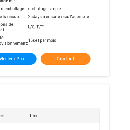
nde min:
s d'emballage:
emballage simple
e livraison:
25days a ensuite reçu l'acompte
ions de
L/C, T/T
nt:
té
15set par mois
ovisionnement:
Meilleur Prix
Contact
ie:
1 an