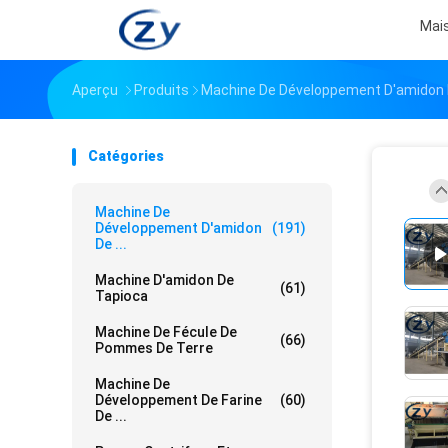
Mai
Aperçu
Produits
Machine De Développement D'amidon
Catégories
Machine De
Développement D'amidon
(191)
De ...
Machine D'amidon De
(61)
Tapioca
Machine De Fécule De
(66)
Pommes De Terre
Machine De
Développement De Farine
(60)
De ...