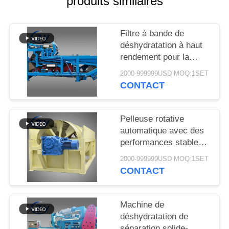
produits similaires
PLAN
DU
Filtre à bande de
SITE
déshydratation à haut
rendement pour la
PRIVACY
déshydratation stable
2000-999999USD MOQ:1SET
des boues dans les
POLICY
CONTACT
lignes de production de
transformation de
l'amidon de manioc
Pelleuse rotative
automatique avec des
performances stables
pour la production
2000-999999USD MOQ:1SET
d'amidon de manioc et
CONTACT
de pommes de terre
Machine de
déshydratation de
séparation solide-