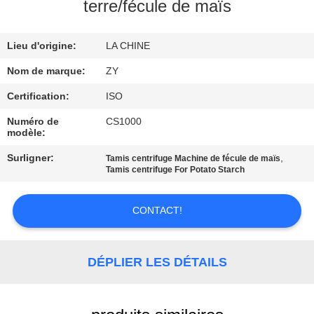
terre/fécule de maïs
CONTRÔLE
Lieu d'origine:
LA CHINE
DE
QUALITÉ
Nom de marque:
ZY
Certification:
ISO
CONTACTEZ-
Numéro de
CS1000
modèle:
NOUS
Surligner:
,
Tamis centrifuge Machine de fécule de maïs
Tamis centrifuge For Potato Starch
NOUVELLES
CONTACT!
DEMANDEZ
UNE
DÉPLIER LES DÉTAILS
CITATION