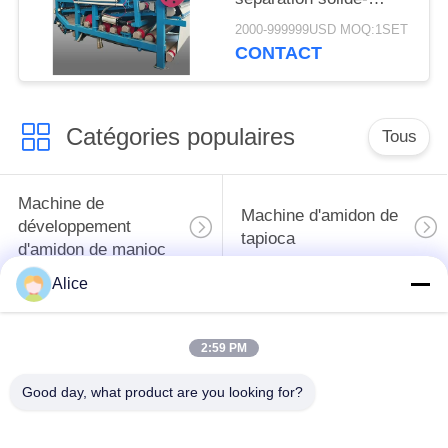
liquide à ceinture
2000-999999USD MOQ:1SET
économe en énergie
CONTACT
avec une capacité de
fibres de 4 t/h pour un
fonctionnement continu
Catégories populaires
Tous
Machine de
Machine d'amidon de
développement
tapioca
d'amidon de manioc
Alice
Machine de
Machine de fécule de
développement de
pommes de terre
2:59 PM
farine de manioc
Good day, what product are you looking for?
Pompe centrifuge et
Débitmètre
boîte de vitesse
automatique