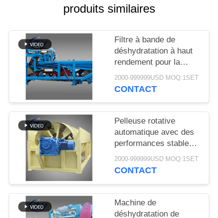
PLAN
produits similaires
DU
SITE
Filtre à bande de
déshydratation à haut
rendement pour la
PRIVACY
déshydratation stable
2000-999999USD MOQ:1SET
POLICY
des boues dans les
CONTACT
lignes de production de
transformation de
l'amidon de manioc
Pelleuse rotative
automatique avec des
performances stables
pour la production
2000-999999USD MOQ:1SET
d'amidon de manioc et
CONTACT
de pommes de terre
Machine de
déshydratation de