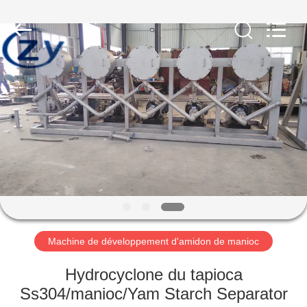
2026
Henan
Zhiyuan
Starch
Engineering
Machinery
Co.,ltd.
All
MAISON
Rights
Reserved.
PRODUITS
AU
SUJET
DES
USA
Machine de développement d'amidon de manioc
VISITE
Hydrocyclone du tapioca
D'USINE
Ss304/manioc/Yam Starch Separator