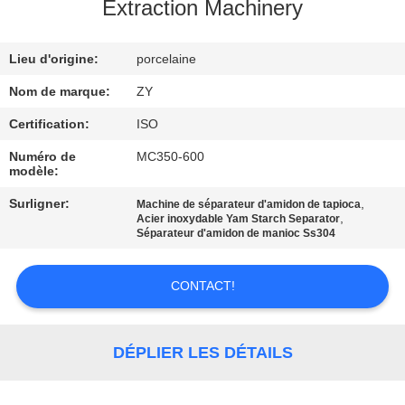
Extraction Machinery
CONTRÔLE
Lieu d'origine:
porcelaine
DE
QUALITÉ
Nom de marque:
ZY
Certification:
ISO
CONTACTEZ-
Numéro de
MC350-600
modèle:
NOUS
Surligner:
,
Machine de séparateur d'amidon de tapioca
,
Acier inoxydable Yam Starch Separator
NOUVELLES
Séparateur d'amidon de manioc Ss304
CONTACT!
DEMANDEZ
UNE
CITATION
DÉPLIER LES DÉTAILS