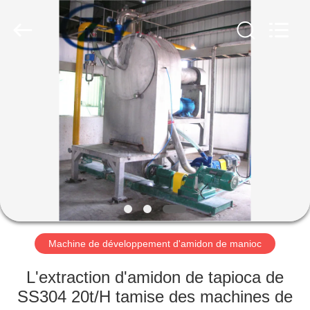
2026
Henan
Zhiyuan
Starch
Engineering
Machinery
Co.,ltd.
All
MAISON
Rights
Reserved.
PRODUITS
AU
SUJET
DES
USA
Machine de développement d'amidon de manioc
VISITE
L'extraction d'amidon de tapioca de
D'USINE
SS304 20t/H tamise des machines de