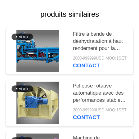
PLAN
DU
produits similaires
SITE
Filtre à bande de
PRIVACY
déshydratation à haut
rendement pour la
POLICY
déshydratation stable
2000-999999USD MOQ:1SET
des boues dans les
CONTACT
lignes de production de
transformation de
l'amidon de manioc
Pelleuse rotative
automatique avec des
performances stables
pour la production
2000-999999USD MOQ:1SET
d'amidon de manioc et
CONTACT
de pommes de terre
Machine de