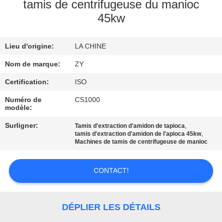
tamis de centrifugeuse du manioc
45kw
CONTRÔLE
DE
Lieu d'origine:
LA CHINE
QUALITÉ
Nom de marque:
ZY
CONTACTEZ-
Certification:
ISO
NOUS
Numéro de
CS1000
modèle:
Surligner:
,
Tamis d'extraction d'amidon de tapioca
NOUVELLES
,
tamis d'extraction d'amidon de l'apioca 45kw
Machines de tamis de centrifugeuse de manioc
DEMANDEZ
CONTACT!
UNE
CITATION
DÉPLIER LES DÉTAILS