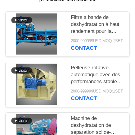
PLAN
DU
Filtre à bande de
SITE
déshydratation à haut
rendement pour la
déshydratation stable
PRIVACY
2000-999999USD MOQ:1SET
des boues dans les
CONTACT
POLICY
lignes de production de
transformation de
l'amidon de manioc
Pelleuse rotative
automatique avec des
performances stables
pour la production
2000-999999USD MOQ:1SET
d'amidon de manioc et
CONTACT
de pommes de terre
Machine de
déshydratation de
séparation solide-