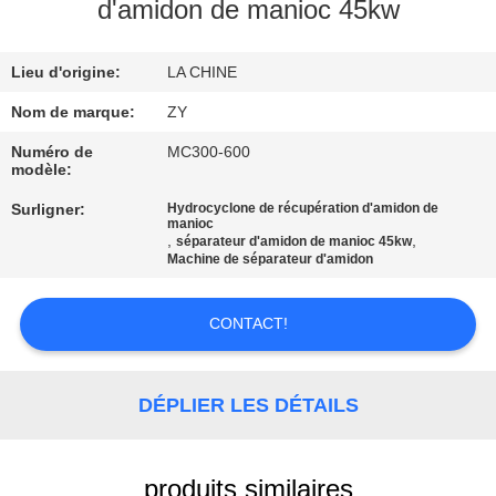
d'amidon de manioc 45kw
CONTRÔLE
Lieu d'origine:
LA CHINE
DE
QUALITÉ
Nom de marque:
ZY
Numéro de
MC300-600
modèle:
CONTACTEZ-
Surligner:
Hydrocyclone de récupération d'amidon de
NOUS
manioc
,
,
séparateur d'amidon de manioc 45kw
Machine de séparateur d'amidon
NOUVELLES
CONTACT!
DEMANDEZ
UNE
DÉPLIER LES DÉTAILS
CITATION
produits similaires