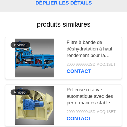
PLAN
DÉPLIER LES DÉTAILS
DU
SITE
produits similaires
PRIVACY
Filtre à bande de
POLICY
déshydratation à haut
rendement pour la
déshydratation stable
2000-999999USD MOQ:1SET
des boues dans les
CONTACT
lignes de production de
transformation de
l'amidon de manioc
Pelleuse rotative
automatique avec des
performances stables
pour la production
2000-999999USD MOQ:1SET
d'amidon de manioc et
CONTACT
de pommes de terre