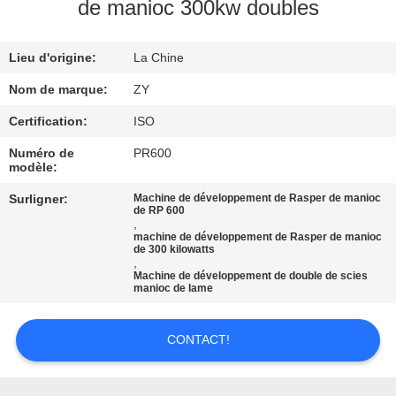
de manioc 300kw doubles
CONTRÔLE
Lieu d'origine:
La Chine
DE
QUALITÉ
Nom de marque:
ZY
Certification:
ISO
CONTACTEZ-
Numéro de
PR600
modèle:
NOUS
Surligner:
Machine de développement de Rasper de manioc
de RP 600
,
NOUVELLES
machine de développement de Rasper de manioc
de 300 kilowatts
,
Machine de développement de double de scies
DEMANDEZ
manioc de lame
UNE
CONTACT!
CITATION