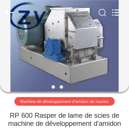
2026
Henan
Zhiyuan
Starch
Engineering
Machinery
Co.,ltd.
All
MAISON
Rights
Reserved.
PRODUITS
AU
SUJET
DES
USA
Machine de développement d'amidon de manioc
VISITE
RP 600 Rasper de lame de scies de
D'USINE
machine de développement d'amidon