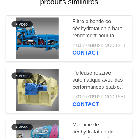
produits similaires
PLAN
DU
SITE
Filtre à bande de
déshydratation à haut
rendement pour la
PRIVACY
déshydratation stable
2000-999999USD MOQ:1SET
des boues dans les
POLICY
CONTACT
lignes de production de
transformation de
l'amidon de manioc
Pelleuse rotative
automatique avec des
performances stables
pour la production
2000-999999USD MOQ:1SET
d'amidon de manioc et
CONTACT
de pommes de terre
Machine de
déshydratation de