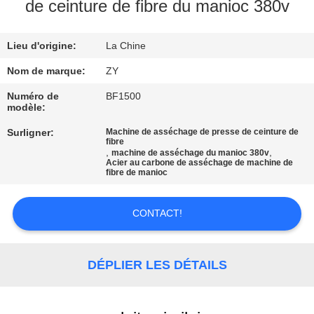
de ceinture de fibre du manioc 380v
CONTRÔLE
Lieu d'origine:
La Chine
DE
QUALITÉ
Nom de marque:
ZY
Numéro de
BF1500
modèle:
CONTACTEZ-
Surligner:
Machine de asséchage de presse de ceinture de
NOUS
fibre
,
,
machine de asséchage du manioc 380v
Acier au carbone de asséchage de machine de
fibre de manioc
NOUVELLES
CONTACT!
DEMANDEZ
UNE
DÉPLIER LES DÉTAILS
CITATION