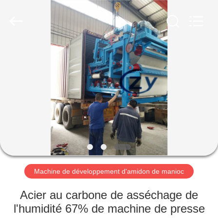
2026
Henan
Zhiyuan
Starch
Engineering
Machinery
Co.,ltd.
All
MAISON
Rights
Reserved.
PRODUITS
AU
SUJET
DES
USA
Machine de développement d'amidon de manioc
VISITE
Acier au carbone de asséchage de
D'USINE
l'humidité 67% de machine de presse