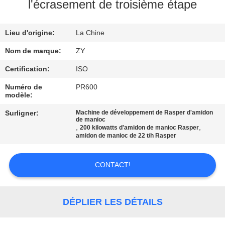
l'écrasement de troisième étape
CONTRÔLE
Lieu d'origine:
La Chine
DE
QUALITÉ
Nom de marque:
ZY
Certification:
ISO
CONTACTEZ-
Numéro de
PR600
modèle:
NOUS
Surligner:
Machine de développement de Rasper d'amidon
de manioc
,
,
200 kilowatts d'amidon de manioc Rasper
NOUVELLES
amidon de manioc de 22 t/h Rasper
DEMANDEZ
CONTACT!
UNE
CITATION
DÉPLIER LES DÉTAILS