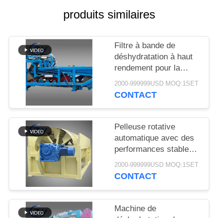
PLAN
produits similaires
DU
SITE
Filtre à bande de
déshydratation à haut
PRIVACY
rendement pour la
déshydratation stable
POLICY
2000-999999USD MOQ:1SET
des boues dans les
CONTACT
lignes de production de
transformation de
l'amidon de manioc
Pelleuse rotative
automatique avec des
performances stables
pour la production
2000-999999USD MOQ:1SET
d'amidon de manioc et
CONTACT
de pommes de terre
Machine de