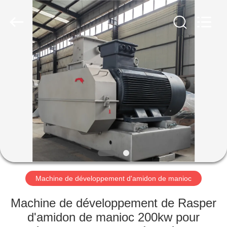
2026
Henan
Zhiyuan
Starch
Engineering
Machinery
Co.,ltd.
All
MAISON
Rights
Reserved.
PRODUITS
AU
SUJET
DES
USA
Machine de développement d'amidon de manioc
VISITE
Machine de développement de Rasper
D'USINE
d'amidon de manioc 200kw pour