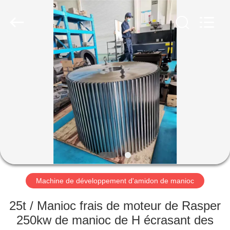
2026
Henan
Zhiyuan
Starch
Engineering
Machinery
Co.,ltd.
All
MAISON
Rights
Reserved.
PRODUITS
AU
SUJET
DES
USA
Machine de développement d'amidon de manioc
VISITE
25t / Manioc frais de moteur de Rasper
D'USINE
250kw de manioc de H écrasant des