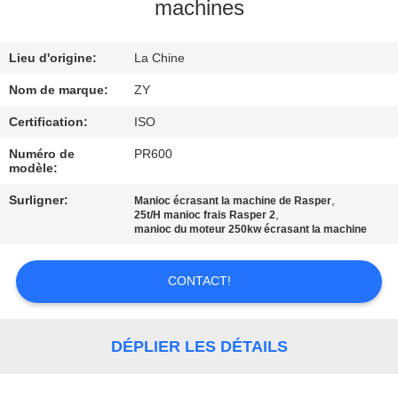
machines
CONTRÔLE
Lieu d'origine:
La Chine
DE
QUALITÉ
Nom de marque:
ZY
Certification:
ISO
CONTACTEZ-
Numéro de
PR600
modèle:
NOUS
Surligner:
,
Manioc écrasant la machine de Rasper
,
25t/H manioc frais Rasper 2
NOUVELLES
manioc du moteur 250kw écrasant la machine
CONTACT!
DEMANDEZ
UNE
CITATION
DÉPLIER LES DÉTAILS