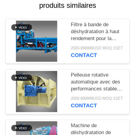
PLAN
produits similaires
DU
SITE
Filtre à bande de
déshydratation à haut
rendement pour la
PRIVACY
déshydratation stable
2000-999999USD MOQ:1SET
POLICY
des boues dans les
CONTACT
lignes de production de
transformation de
l'amidon de manioc
Pelleuse rotative
automatique avec des
performances stables
pour la production
2000-999999USD MOQ:1SET
d'amidon de manioc et
CONTACT
de pommes de terre
Machine de
déshydratation de