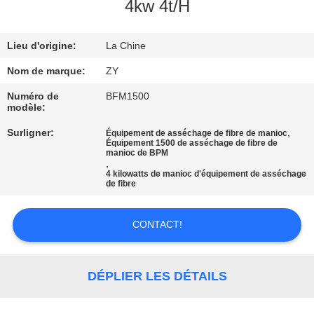
4kw 4t/H
CONTRÔLE
Lieu d'origine:
La Chine
DE
QUALITÉ
Nom de marque:
ZY
Numéro de
BFM1500
modèle:
CONTACTEZ-
Surligner:
,
Équipement de asséchage de fibre de manioc
NOUS
Équipement 1500 de asséchage de fibre de
manioc de BPM
,
4 kilowatts de manioc d'équipement de asséchage
NOUVELLES
de fibre
CONTACT!
DEMANDEZ
UNE
CITATION
DÉPLIER LES DÉTAILS