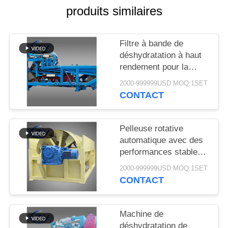
PLAN
produits similaires
DU
SITE
Filtre à bande de
déshydratation à haut
rendement pour la
PRIVACY
déshydratation stable
POLICY
2000-999999USD MOQ:1SET
des boues dans les
CONTACT
lignes de production de
transformation de
l'amidon de manioc
Pelleuse rotative
automatique avec des
performances stables
pour la production
2000-999999USD MOQ:1SET
d'amidon de manioc et
CONTACT
de pommes de terre
Machine de
déshydratation de