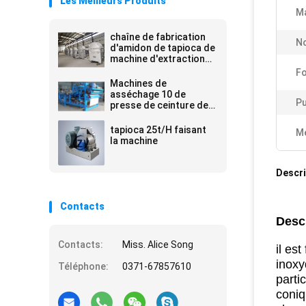
Les Meilleurs Produits
Ma
chaîne de fabrication
N
d'amidon de tapioca de
machine d'extraction
de boue de l'amidon
Fo
10-15t/h
Machines de
asséchage 10 de
Pu
presse de ceinture de
fibre fraîche de tapioca
- 20t/H 380v 50hz
tapioca 25t/H faisant
Me
la machine
Descri
Contacts
Descr
Contacts:
Miss. Alice Song
il est
inoxy
Téléphone:
0371-67857610
parti
coniq