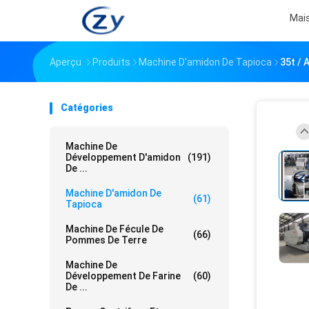
Mai
Aperçu
Produits
Machine D'amidon De Tapioca
35t / 
Catégories
Machine De
Développement D'amidon
(191)
De ...
Machine D'amidon De
(61)
Tapioca
Machine De Fécule De
(66)
Pommes De Terre
Machine De
Développement De Farine
(60)
De ...