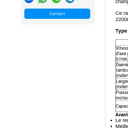
chan
Ce ra
Contact
2200r
Type
Vites
d'axe 
(r/min
Diamè
tambo
(milli
Large
(milli
Puiss
moteu
Capac
Avant
Le re
Meill