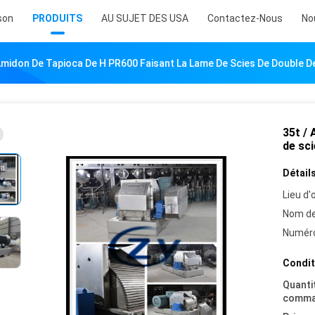
son
PRODUITS
AU SUJET DES USA
Contactez-Nous
No
Amidon De Tapioca De H PR600 Faisant La Lame De Scies De Double 
35t / 
de sc
Détails
Lieu d'o
Nom de
Numéro
Condit
Quanti
comma