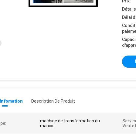
Prix:
Détail
Délai d
Condit
paieme
Capaci
d'appr
 Infomation
Description De Produit
machine de transformation du
Servic
pe:
manioc
Vente 