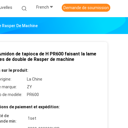
French
uvelles
Demande de soumission
De Rasper De Machine
Amidon de tapioca de H PR600 faisant la lame
ies de double de Rasper de machine
 sur le produit:
rigine:
La Chine
 marque:
ZY
 de modèle:
PR600
ions de paiement et expédition:
té de
1set
nde min: