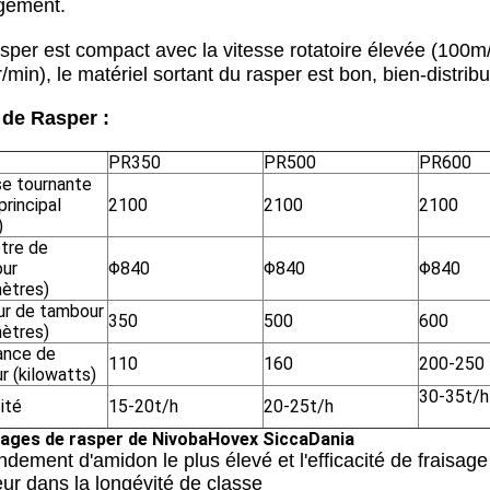
gement.
sper est compact avec la vitesse rotatoire élevée (100m/s
/min), le matériel sortant du rasper est bon, bien-distribu
 de Rasper :
PR350
PR500
PR600
se tournante
principal
2100
2100
2100
)
tre de
ur
Φ840
Φ840
Φ840
mètres)
ur de tambour
350
500
600
mètres)
ance de
110
160
200-250
r (kilowatts)
30-35t/h
ité
15-20t/h
20-25t/h
ages de rasper de NivobaHovex SiccaDania
ndement d'amidon le plus élevé et l'efficacité de fraisage
eur dans la longévité de classe