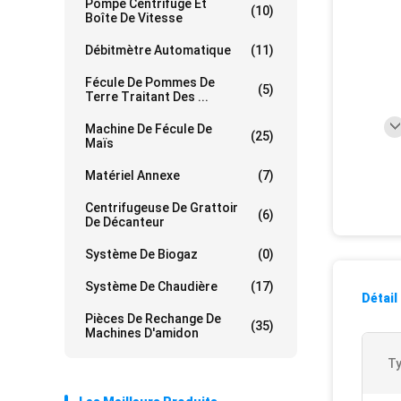
Pompe Centrifuge Et
(10)
Boîte De Vitesse
Débitmètre Automatique
(11)
Fécule De Pommes De
(5)
Terre Traitant Des ...
Machine De Fécule De
(25)
Maïs
Matériel Annexe
(7)
Centrifugeuse De Grattoir
(6)
De Décanteur
Système De Biogaz
(0)
Système De Chaudière
(17)
Détail
Pièces De Rechange De
(35)
Machines D'amidon
Ty