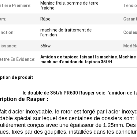
Manioc frais, pomme de terre
tière Première:
Tensio
fraîche
om:
Râpe
Garant
machine de traitement de
nction:
Couleu
l'amidon
issance:
55kw
Modèl
Amidon de tapioca faisant la machine
,
Machine 
ttre En Évidence:
machine d'amidon du tapioca 35t/H
ption de produit
le double de 35t/h PR600 Rasper scie l'amidon de t
iption de Rasper :
 fait d'acier inoxydable, le rotor est forgé par l'acier inox
dable spécial sur lequel des centaines de dossiers sont i
culièrement conçus avec une épaisseur de 1.25mm. Des 
ues, fixes par des goupilles, installées dans les cannelu