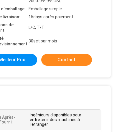
2000-999999USD
s d'emballage:
Emballage simple
e livraison:
15days après paiement
ions de
L/C, T/T
nt:
té
30set par mois
ovisionnement:
Meilleur Prix
Contact
Ingénieurs disponibles pour
e Après-
entretenir des machines à
Fourni:
l'étranger