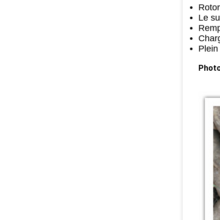
Rotor
Le su
Rempl
Charg
Plein
Photo 