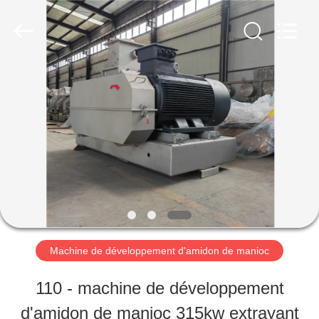
2026
Henan
Zhiyuan
Starch
Engineering
Machinery
MAISON
Co.,ltd.
All
Rights
Reserved.
PRODUITS
AU
SUJET
DES
Machine de développement d'amidon de manioc
USA
110 - machine de développement
d'amidon de manioc 315kw extrayant