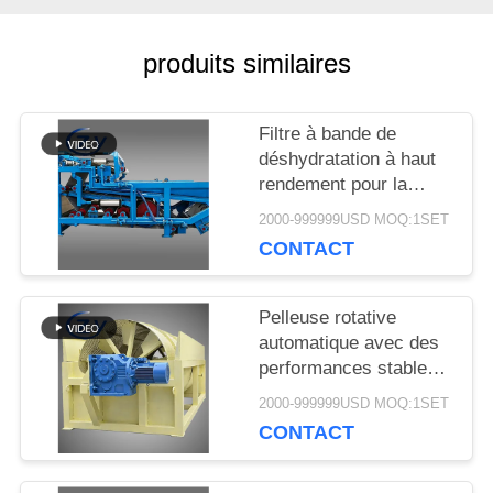
DEMANDEZ
produits similaires
UNE
CITATION
Filtre à bande de
déshydratation à haut
rendement pour la
PLAN
déshydratation stable
2000-999999USD MOQ:1SET
des boues dans les
DU
CONTACT
lignes de production de
transformation de
SITE
l'amidon de manioc
Pelleuse rotative
automatique avec des
performances stables
PRIVACY
pour la production
2000-999999USD MOQ:1SET
POLICY
d'amidon de manioc et
CONTACT
de pommes de terre