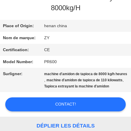
VISITE
8000kg/H
D'USINE
Place of Origin:
henan china
CONTRÔLE
Nom de marque:
ZY
DE
Certification:
CE
QUALITÉ
Model Number:
PR600
Surligner:
machine d'amidon de tapioca de 8000 kg/h heures
,
,
machine d'amidon de tapioca de 110 kilowatts
CONTACTEZ-
Tapioca extrayant la machine d'amidon
NOUS
CONTACT!
NOUVELLES
DÉPLIER LES DÉTAILS