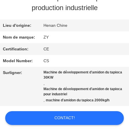
VISITE
production industrielle
D'USINE
Lieu d'origine:
Henan Chine
CONTRÔLE
Nom de marque:
ZY
DE
Certification:
CE
QUALITÉ
Model Number:
CS
Surligner:
Machine de développement d'amidon du tapioca
30KW
CONTACTEZ-
,
Machine de développement d'amidon de tapioca
NOUS
pour industriel
,
machine d'amidon du tapioca 2000kg/h
NOUVELLES
CONTACT!