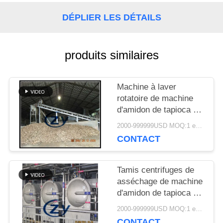
DEMANDEZ
DÉPLIER LES DÉTAILS
UNE
CITATION
produits similaires
Machine à laver
PLAN
rotatoire de machine
d'amidon de tapioca de
DU
grande
2000-999999USD MOQ:1 ensemble
SITE
capacité/tambour
CONTACT
d'industrie
PRIVACY
Tamis centrifuges de
asséchage de machine
POLICY
d'amidon de tapioca de
fibre multifonctionnels
2000-999999USD MOQ:1 ensemble
CONTACT