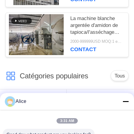
La machine blanche
argentée d'amidon de
tapioca/l'asséchage
tamise fonctionnel
2000-999999USD MOQ:1 ensemble
multi
CONTACT
Catégories populaires
Tous
Machine de
Machine d'amidon de
Alice
développement
tapioca
d'amidon de manioc
3:31 AM
Machine de
Machine de fécule de