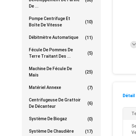
De ...
Pompe Centrifuge Et
(10)
Boîte De Vitesse
Débitmètre Automatique
(11)
Fécule De Pommes De
(5)
Terre Traitant Des ...
Machine De Fécule De
(25)
Maïs
Matériel Annexe
(7)
Détail
Centrifugeuse De Grattoir
(6)
De Décanteur
Te
Système De Biogaz
(0)
Se
Système De Chaudière
(17)
Ve