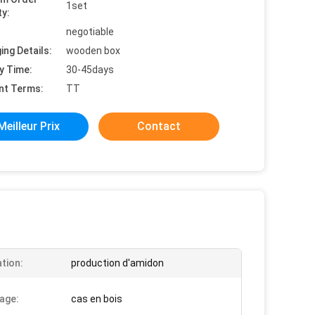
1set
ty:
negotiable
ing Details:
wooden box
y Time:
30-45days
nt Terms:
TT
Meilleur Prix
Contact
ation:
production d'amidon
age:
cas en bois