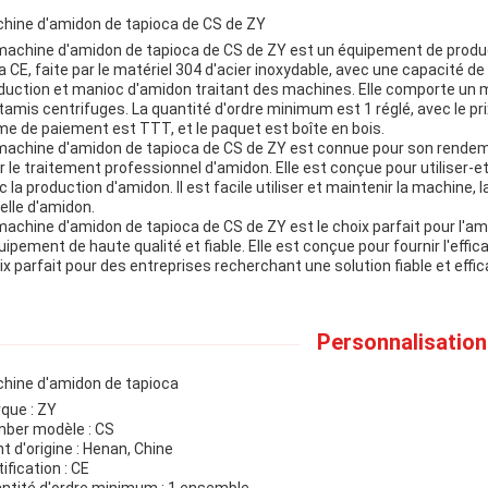
hine d'amidon de tapioca de CS de ZY
machine d'amidon de tapioca de CS de ZY est un équipement de product
la CE, faite par le matériel 304 d'acier inoxydable, avec une capacité de
duction et manioc d'amidon traitant des machines. Elle comporte un m
 tamis centrifuges. La quantité d'ordre minimum est 1 réglé, avec le prix
me de paiement est TTT, et le paquet est boîte en bois.
machine d'amidon de tapioca de CS de ZY est connue pour son rendement
r le traitement professionnel d'amidon. Elle est conçue pour utiliser-e
c la production d'amidon. Il est facile utiliser et maintenir la machine,
elle d'amidon.
machine d'amidon de tapioca de CS de ZY est le choix parfait pour l'a
quipement de haute qualité et fiable. Elle est conçue pour fournir l'eff
ix parfait pour des entreprises recherchant une solution fiable et effi
Personnalisation 
hine d'amidon de tapioca
que : ZY
ber modèle : CS
nt d'origine : Henan, Chine
ification : CE