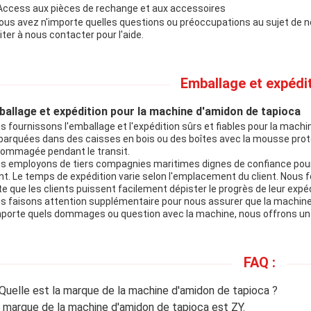
Access aux pièces de rechange et aux accessoires
vous avez n'importe quelles questions ou préoccupations au sujet de n
iter à nous contacter pour l'aide.
Emballage et expédit
allage et expédition pour la machine d'amidon de tapioca
s fournissons l'emballage et l'expédition sûrs et fiables pour la mac
arquées dans des caisses en bois ou des boîtes avec la mousse prote
ommagée pendant le transit.
s employons de tiers compagnies maritimes dignes de confiance pou
ent. Le temps de expédition varie selon l'emplacement du client. Nous
te que les clients puissent facilement dépister le progrès de leur expéd
s faisons attention supplémentaire pour nous assurer que la machine at
mporte quels dommages ou question avec la machine, nous offrons 
FAQ :
 Quelle est la marque de la machine d'amidon de tapioca ?
a marque de la machine d'amidon de tapioca est ZY.