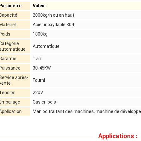
Paramètre
Valeur
Capacité
2000kg/h ou en haut
Matériel
Acier inoxydable 304
Poids
1800kg
Catégorie
Automatique
automatique
Garantie
1 an
Puissance
30-45KW
Service après-
Fourni
vente
Tension
220V
Emballage
Cas en bois
Application
Manioc traitant des machines, machine de développ
Applications :