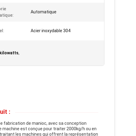
rie
Automatique
tique:
el:
Acier inoxydable 304
kilowatts
,
it :
 de fabrication de manioc, avec sa conception
tte machine est conçue pour traiter 2000kg/h ou en
raitant les machines qui offrent la représentation