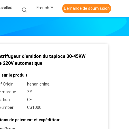
uvelles
French
Demande de soumission
ntrifugeur d'amidon du tapioca 30-45KW
e 220V automatique
 sur le produit:
f Origin:
henan china
 marque:
ZY
cation:
CE
Number:
CS1000
ions de paiement et expédition:
um Order