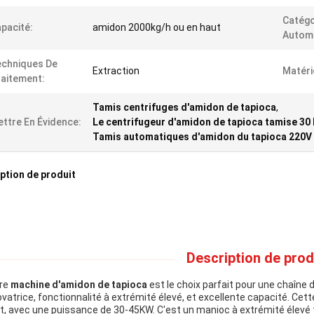
Catégo
pacité:
amidon 2000kg/h ou en haut
Automa
chniques De
Extraction
Matéri
aitement:
Tamis centrifuges d'amidon de tapioca
,
ttre En Évidence:
Le centrifugeur d'amidon de tapioca tamise 30 
Tamis automatiques d'amidon du tapioca 220V
ption de produit
Description de produ
re
machine d'amidon de tapioca
est le choix parfait pour une chaîne
ovatrice, fonctionnalité à extrémité élevé, et excellente capacité. Ce
t, avec une puissance de 30-45KW. C'est un manioc à extrémité élevé t