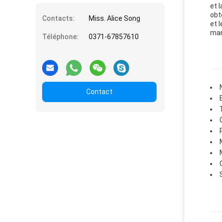
et 
obt
Contacts:
Miss. Alice Song
et 
man
Téléphone:
0371-67857610
Contact