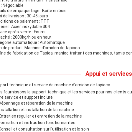
ntité d'ordre minimum : 1 ensemble
x : Négociable
ails de empaquetage : Boîte en bois
i de livraison : 30-45 jours
ditions de paiement : TTT
ériel : Acier inoxydable 304
vice après-vente : Fourni
acité : 2000kg/h ou en haut
égorie automatique : Automatique
 de produit : Machine d'amidon de tapioca
îne de fabrication de Tapioa, manioc traitant des machines, tamis ce
Appui et services
port technique et service de machine d'amidon de tapioca
s fournissons le support technique et les services pour nos clients q
re service et support inclure :
Dépannage et réparation de la machine
Installation et installation de la machine
Entretien régulier et entretien de la machine
Formation et instruction fonctionnantes
Conseil et consultation sur l'utilisation et le soin