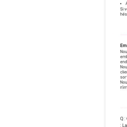
Si 
hés
Emb
Nou
emb
end
Nou
cli
sor
Nou
n'i
Q :
: L