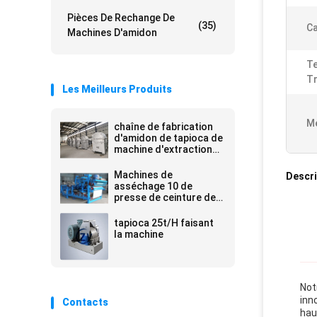
Pièces De Rechange De
(35)
Ca
Machines D'amidon
Te
Tr
Les Meilleurs Produits
Me
chaîne de fabrication
d'amidon de tapioca de
machine d'extraction
de boue de l'amidon
10-15t/h
Machines de
Descri
asséchage 10 de
presse de ceinture de
fibre fraîche de tapioca
- 20t/H 380v 50hz
tapioca 25t/H faisant
la machine
Not
inn
Contacts
hau