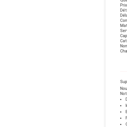
Qua
Pri
Dét
Déla
Con
Mat
Ser
Cap
Cat
Nom
Cha
Sup
Nou
Not