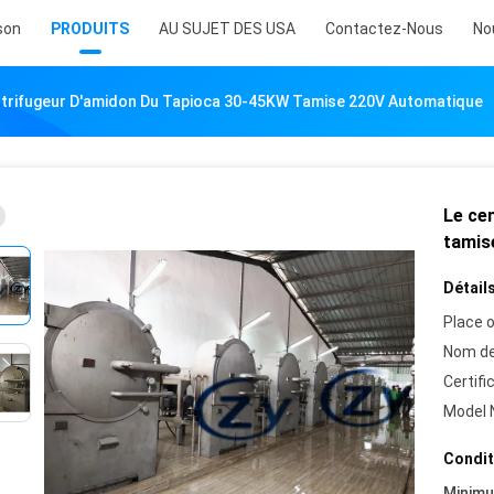
son
PRODUITS
AU SUJET DES USA
Contactez-Nous
No
ntrifugeur D'amidon Du Tapioca 30-45KW Tamise 220V Automatique
Le ce
tamis
Détails
Place o
Nom de
Certifi
Model 
Condit
Minim