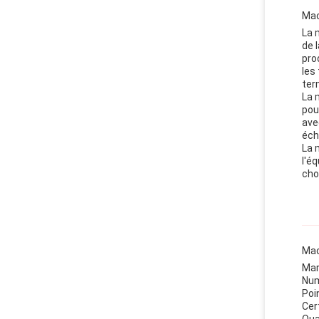
Mac
La 
de 
pro
les
ter
La 
pou
ave
éch
La 
l'é
cho
Mac
Mar
Num
Poi
Cert