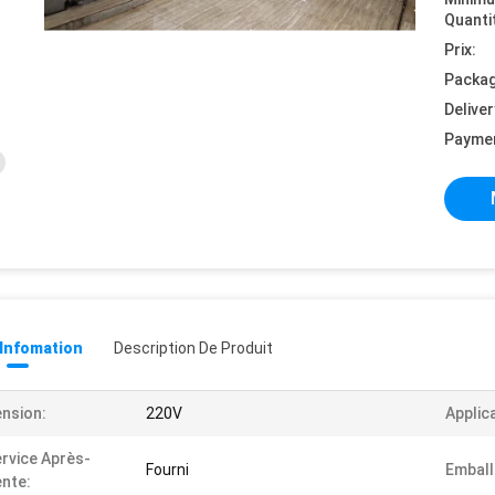
Quanti
Prix:
Packag
Deliver
Payme
 Infomation
Description De Produit
nsion:
220V
Applic
rvice Après-
Fourni
Emball
nte: