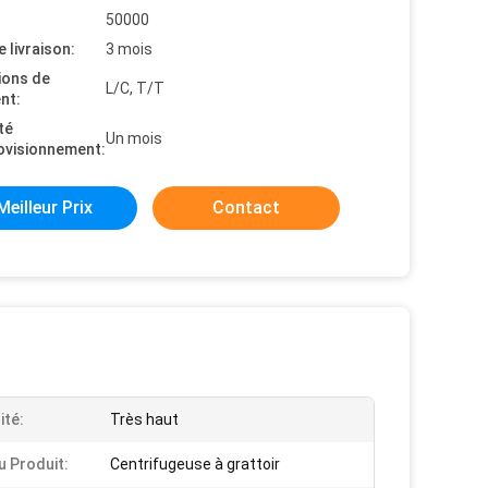
50000
e livraison:
3 mois
ions de
L/C, T/T
nt:
té
Un mois
ovisionnement:
Meilleur Prix
Contact
ité:
Très haut
 Produit:
Centrifugeuse à grattoir