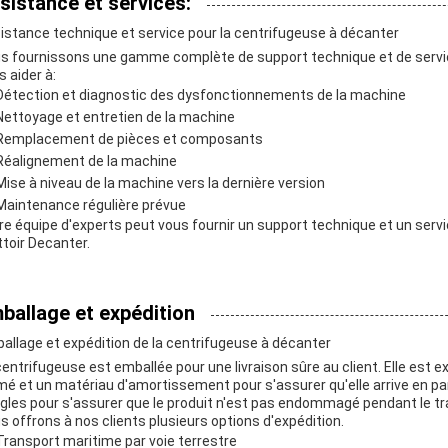
sistance et services:
istance technique et service pour la centrifugeuse à décanter
s fournissons une gamme complète de support technique et de servic
s aider à:
Détection et diagnostic des dysfonctionnements de la machine
Nettoyage et entretien de la machine
Remplacement de pièces et composants
Réalignement de la machine
Mise à niveau de la machine vers la dernière version
Maintenance régulière prévue
re équipe d'experts peut vous fournir un support technique et un servi
ttoir Decanter.
ballage et expédition
allage et expédition de la centrifugeuse à décanter
centrifugeuse est emballée pour une livraison sûre au client. Elle est
mé et un matériau d'amortissement pour s'assurer qu'elle arrive en par
gles pour s'assurer que le produit n'est pas endommagé pendant le tr
s offrons à nos clients plusieurs options d'expédition.
Transport maritime par voie terrestre