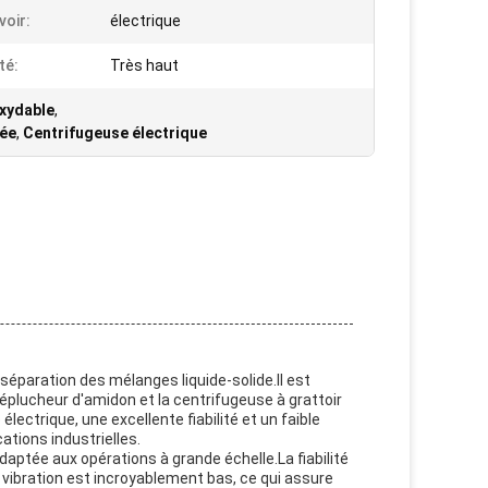
voir:
électrique
té:
Très haut
oxydable
,
sée
,
Centrifugeuse électrique
séparation des mélanges liquide-solide.Il est
 éplucheur d'amidon et la centrifugeuse à grattoir
ectrique, une excellente fiabilité et un faible
ations industrielles.
daptée aux opérations à grande échelle.La fiabilité
vibration est incroyablement bas, ce qui assure