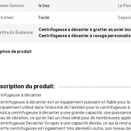
veau Sonore:
le bas
Le Pou
tretien:
Facile
Capaci
Centrifugeuse à décanter à gratter en acier in
ttre En Évidence:
Centrifugeuse à décanter à rasage personnali
ption de produit
scription du produit:
trifugeuse à décanter
centrifugeuse à décanter est un équipement puissant et fiable pour la 
ncipalement utilisé dans l'industrie de l'amidon pour la centrifugeuse à
honLa centrifugeuse à décanter a une grande capacité, une puissance él
eau de vibration, ce qui en fait un choix idéal pour de nombreuses applic
centrifugeuse Decanter Scraper a une capacité élevée, ce qui la rend a
cette centrifugeuse est également très élevéeEn outre, son niveau de 