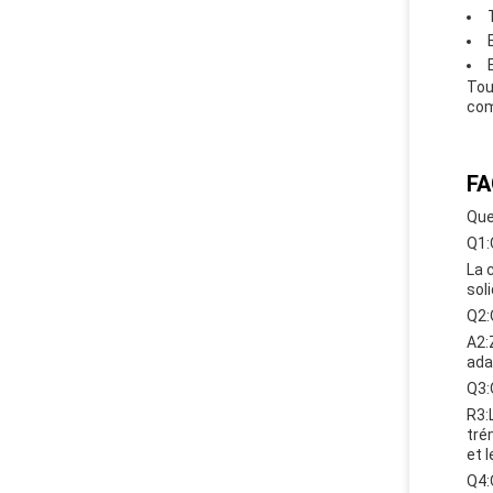
Tou
com
FA
Que
Q1:
La 
soli
Q2:
A2:
ada
Q3:
R3:
tré
et 
Q4: