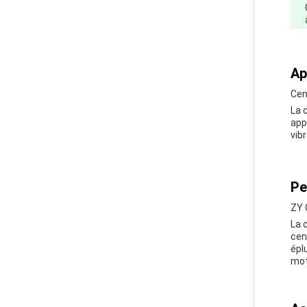
Ap
Cen
La 
app
vibr
Pe
ZY 
La 
cen
épl
mot