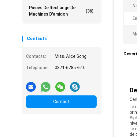
Ni
Pièces De Rechange De
(36)
Machines D'amidon
En
Me
Contacts
Descri
Contacts:
Miss. Alice Song
Téléphone:
0371-67857610
De
Cen
Contact
La 
pri
Sip
niv
La 
de 