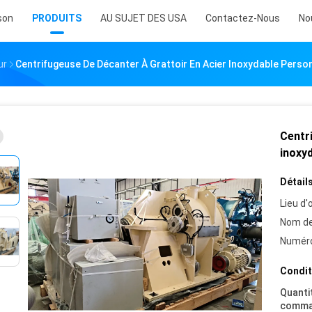
son
PRODUITS
AU SUJET DES USA
Contactez-Nous
No
ur
Centrifugeuse De Décanter À Grattoir En Acier Inoxydable Person
Centri
inoxyd
Détails
Lieu d'o
Nom de
Numéro
Condit
Quanti
comma