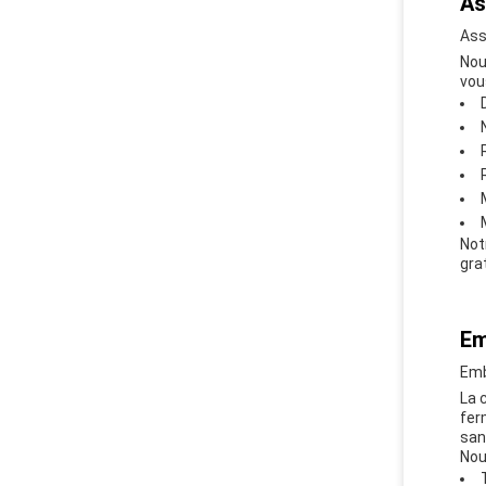
As
Ass
Nou
vou
Not
gra
Em
Emb
La 
fer
san
Nou