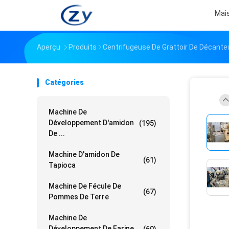
Mai
Aperçu
Produits
Centrifugeuse De Grattoir De Décante
Catégories
Machine De
Développement D'amidon
(195)
De ...
Machine D'amidon De
(61)
Tapioca
Machine De Fécule De
(67)
Pommes De Terre
Machine De
Développement De Farine
(60)