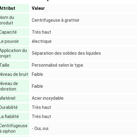
Attribut
Valeur
Nom du
Centrifugeuse à grattoir
produit
Capacité
Très haut
Le pouvoir
électrique
Application du
Séparation des solides des liquides
projet
Taille
Personnalisé selon le type
Niveau de bruit
Faible
Niveau de
Faible
vibration
Matériel
Acier inoxydable
Durabilité
Très haut
La fiabilité
Très haut
Centrifugeuse
- Oui, oui.
à siphon