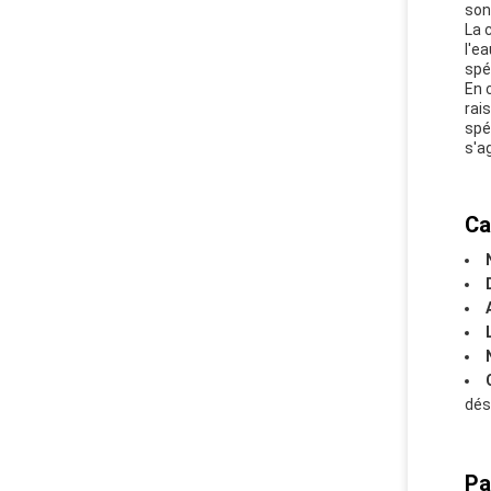
son
La 
l'e
spé
En 
rai
spé
s'a
Ca
dés
Pa