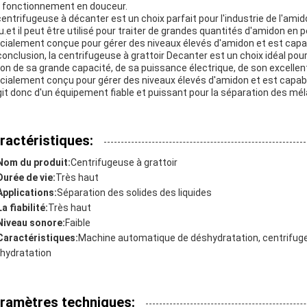
 fonctionnement en douceur.
centrifugeuse à décanter est un choix parfait pour l'industrie de l'ami
au.et il peut être utilisé pour traiter de grandes quantités d'amidon 
cialement conçue pour gérer des niveaux élevés d'amidon et est capabl
conclusion, la centrifugeuse à grattoir Decanter est un choix idéal po
son de sa grande capacité, de sa puissance électrique, de son excellente 
cialement conçu pour gérer des niveaux élevés d'amidon et est capable
git donc d'un équipement fiable et puissant pour la séparation des mél
ractéristiques:
Nom du produit:
Centrifugeuse à grattoir
Durée de vie:
Très haut
Applications:
Séparation des solides des liquides
La fiabilité:
Très haut
Niveau sonore:
Faible
Caractéristiques:
Machine automatique de déshydratation, centrifug
hydratation
ramètres techniques: