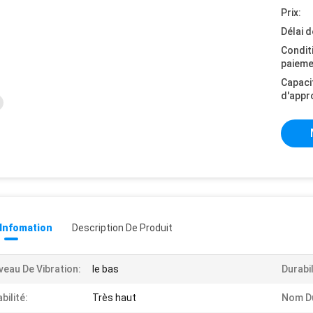
Prix:
Délai d
Condit
paieme
Capaci
d'appr
 Infomation
Description De Produit
veau De Vibration:
le bas
Durabil
abilité:
Très haut
Nom Du