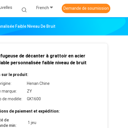
uvelles
French
Demande de soumission
nalisée Faible Niveau De Bruit
fugeuse de décanter à grattoir en acier
able personnalisée faible niveau de bruit
 sur le produit:
rigine:
Henan Chine
 marque:
ZY
 de modèle:
GK1600
ions de paiement et expédition:
té de
1 jeu
nde min: