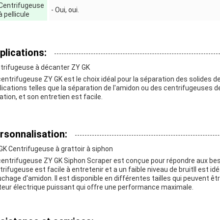
Centrifugeuse
- Oui, oui.
à pellicule
plications:
trifugeuse à décanter ZY GK
centrifugeuse ZY GK est le choix idéal pour la séparation des solides des
lications telles que la séparation de l'amidon ou des centrifugeuses de p
ation, et son entretien est facile.
rsonnalisation:
GK Centrifugeuse à grattoir à siphon
centrifugeuse ZY GK Siphon Scraper est conçue pour répondre aux be
trifugeuse est facile à entretenir et a un faible niveau de bruitIl est id
uchage d'amidon. Il est disponible en différentes tailles qui peuvent êtr
eur électrique puissant qui offre une performance maximale.