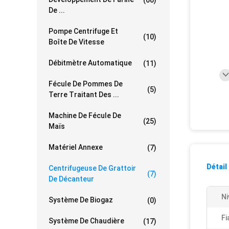
De ...
Pompe Centrifuge Et
(10)
Boîte De Vitesse
Débitmètre Automatique
(11)
Fécule De Pommes De
(5)
Terre Traitant Des ...
Machine De Fécule De
(25)
Maïs
Matériel Annexe
(7)
Détail
Centrifugeuse De Grattoir
(7)
De Décanteur
Ni
Système De Biogaz
(0)
Fi
Système De Chaudière
(17)