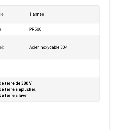
ie:
1 année
e:
PR500
el:
Acier inoxydable 304
e terre de 380 V
,
e terre à éplucher
,
e terre à laver