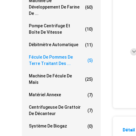
Machine De
Développement De Farine
(60)
De ...
Pompe Centrifuge Et
(10)
Boîte De Vitesse
Débitmètre Automatique
(11)
Fécule De Pommes De
(5)
Terre Traitant Des ...
Machine De Fécule De
(25)
Maïs
Matériel Annexe
(7)
Centrifugeuse De Grattoir
(7)
De Décanteur
Système De Biogaz
(0)
Détail