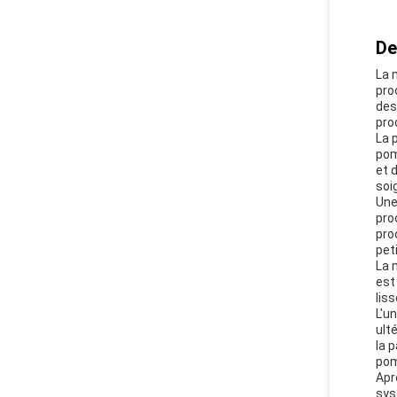
De
La 
pro
des
pro
La 
pom
et 
soi
Une
pro
pro
pet
La 
est
lis
L'u
ult
la 
pom
Apr
sys