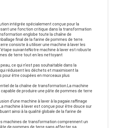
ution intégrée spécialement conçue pour la
sant une fonction critique dans la transformation
sformation englobe toute la chaîne de
mballage final de la farine de pommes de terre.
rre consiste à utiliser une machine à laver les
'étape suivanteNotre machine à laver est robuste
mes de terre tout en les nettoyant
 peau, ce qui n'est pas souhaitable dans la
 qui réduisent les déchets et maximisent la
ées pour être coupées en morceaux plus
iel de la chaîne de transformation.La machine
 capable de produire une pâte de pommes de terre
usion d'une machine à laver à la pagaie.raffinage
La machine à laver est conçue pour être douce sur
nt ainsi à la qualité globale de la farine de
.Nos machines de transformation comprennent un
pâte de pommes de terre sans affecter sa