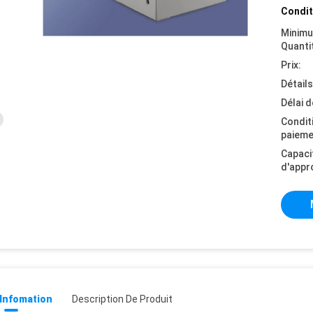
Condit
Minim
Quanti
Prix:
Détail
Délai d
Condit
paieme
Capaci
d'appr
 Infomation
Description De Produit