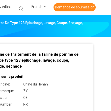
uvelles
French
Demande de soumission
re De Type 123 Épluchage, Lavage, Coupe, Broyage,
ne de traitement de la farine de pomme de
de type 123 épluchage, lavage, coupe,
ge, séchage
 sur le produit:
rigine:
Chine du Henan
 marque:
ZY
cation:
CE
Number:
PR