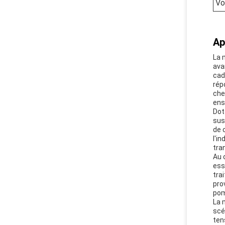
Vo
Ap
La 
ava
cad
rép
che
ens
Dot
sus
de 
l'i
tra
Au 
ess
tra
pro
pom
La 
scé
ten