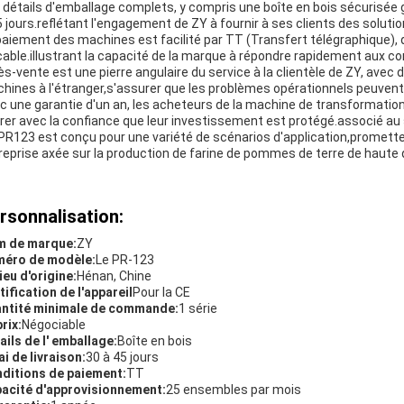
 détails d'emballage complets, y compris une boîte en bois sécurisée g
5 jours.reflétant l'engagement de ZY à fournir à ses clients des soluti
paiement des machines est facilité par TT (Transfert télégraphique), q
çable.illustrant la capacité de la marque à répondre rapidement aux 
ès-vente est une pierre angulaire du service à la clientèle de ZY, avec 
hines à l'étranger,s'assurer que les problèmes opérationnels peuvent
c une garantie d'un an, les acheteurs de la machine de transformatio
rer avec la confiance que leur investissement est protégé.associé au s
PR123 est conçu pour une variété de scénarios d'application,promette
reprise axée sur la production de farine de pommes de terre de haute q
rsonnalisation:
 de marque:
ZY
éro de modèle:
Le PR-123
lieu d'origine:
Hénan, Chine
tification de l'appareil
Pour la CE
ntité minimale de commande:
1 série
rix:
Négociable
ails de l' emballage:
Boîte en bois
ai de livraison:
30 à 45 jours
ditions de paiement:
TT
acité d'approvisionnement:
25 ensembles par mois