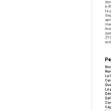
des
à 4
Le 
tra
apr
mac
Ave
opé
ZY 
ent
Pe
Nom
Num
Le 
Cer
Qua
Le p
Dét
Dél
Con
Cap