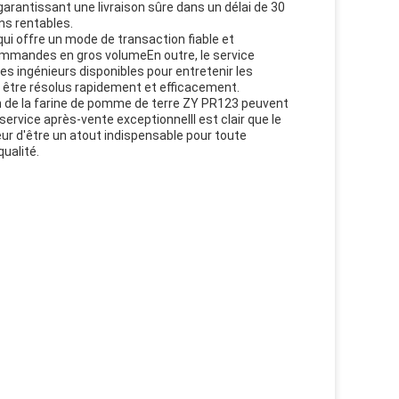
arantissant une livraison sûre dans un délai de 30
ons rentables.
ui offre un mode de transaction fiable et
commandes en gros volumeEn outre, le service
des ingénieurs disponibles pour entretenir les
 être résolus rapidement et efficacement.
n de la farine de pomme de terre ZY PR123 peuvent
ervice après-vente exceptionnelIl est clair que le
ur d'être un atout indispensable pour toute
ualité.