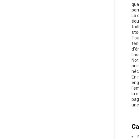
qua
pom
La 
équ
tai
sto
Tou
ten
d'én
l'a
Not
pui
néc
En 
eng
l'e
la 
pag
une
Ca