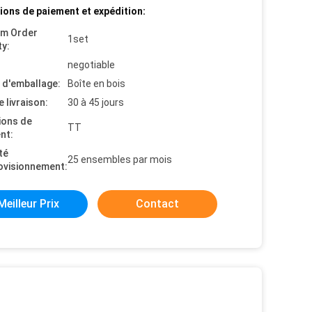
ions de paiement et expédition:
um Order
1set
ty:
negotiable
s d'emballage:
Boîte en bois
e livraison:
30 à 45 jours
ions de
TT
nt:
té
25 ensembles par mois
ovisionnement:
Meilleur Prix
Contact