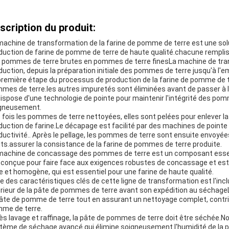
scription du produit:
machine de transformation de la farine de pomme de terre est une sol
duction de farine de pomme de terre de haute qualité.chacune remplis
 pommes de terre brutes en pommes de terre finesLa machine de tran
duction, depuis la préparation initiale des pommes de terre jusqu'à l'e
première étape du processus de production de la farine de pomme de te
mes de terre.les autres impuretés sont éliminées avant de passer à l
dispose d'une technologie de pointe pour maintenir l'intégrité des pom
gneusement.
 fois les pommes de terre nettoyées, elles sont pelées pour enlever la
duction de farine.Le décapage est facilité par des machines de pointe
ductivité.. Après le pellage, les pommes de terre sont ensuite envoy
its.assurer la consistance de la farine de pommes de terre produite.
machine de concassage des pommes de terre est un composant essent
 conçue pour faire face aux exigences robustes de concassage et est
se et homogène, qui est essentiel pour une farine de haute qualité.
ne des caractéristiques clés de cette ligne de transformation est l'incl
érieur de la pâte de pommes de terre avant son expédition au séchage
pâte de pomme de terre tout en assurant un nettoyage complet, contribua
me de terre.
ès lavage et raffinage, la pâte de pommes de terre doit être séchée
tème de séchage avancé qui élimine soigneusement l'humidité de la 