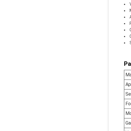
Pa
Ma
Ap
Se
Fo
Mo
Ga