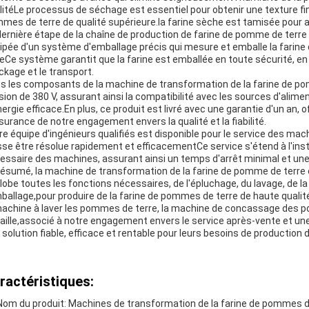
litéLe processus de séchage est essentiel pour obtenir une texture fin
mes de terre de qualité supérieure.la farine sèche est tamisée pour as
dernière étape de la chaîne de production de farine de pomme de terr
ipée d'un système d'emballage précis qui mesure et emballe la farin
lleCe système garantit que la farine est emballée en toute sécurité, en
ckage et le transport.
s les composants de la machine de transformation de la farine de po
sion de 380 V, assurant ainsi la compatibilité avec les sources d'alim
ergie efficace.En plus, ce produit est livré avec une garantie d'un an, of
ssurance de notre engagement envers la qualité et la fiabilité.
re équipe d'ingénieurs qualifiés est disponible pour le service des mac
sse être résolue rapidement et efficacementCe service s'étend à l'instal
essaire des machines, assurant ainsi un temps d'arrêt minimal et une
résumé, la machine de transformation de la farine de pomme de terre
lobe toutes les fonctions nécessaires, de l'épluchage, du lavage, de l
mballage,pour produire de la farine de pommes de terre de haute qualit
machine à laver les pommes de terre, la machine de concassage des po
aille,associé à notre engagement envers le service après-vente et une 
 solution fiable, efficace et rentable pour leurs besoins de production
ractéristiques:
Nom du produit: Machines de transformation de la farine de pommes d