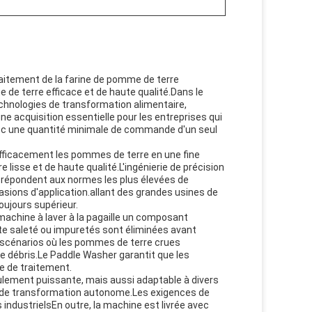
raitement de la farine de pomme de terre
e terre efficace et de haute qualité.Dans le
chnologies de transformation alimentaire,
e acquisition essentielle pour les entreprises qui
ec une quantité minimale de commande d'un seul
ficacement les pommes de terre en une fine
lisse et de haute qualité.L'ingénierie de précision
te répondent aux normes les plus élevées de
casions d'application.allant des grandes usines de
oujours supérieur.
chine à laver à la pagaille un composant
te saleté ou impuretés sont éliminées avant
 scénarios où les pommes de terre crues
e débris.Le Paddle Washer garantit que les
e de traitement.
ulement puissante, mais aussi adaptable à divers
té de transformation autonome.Les exigences de
ndustrielsEn outre, la machine est livrée avec