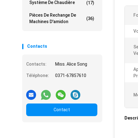
Système De Chaudière
(17)
Pièces De Rechange De
Fo
(36)
Machines D'amidon
Vo
Contacts
Se
Ve
Contacts:
Miss. Alice Song
Ap
Téléphone:
0371-67857610
Pr
Me
Contact
Descri