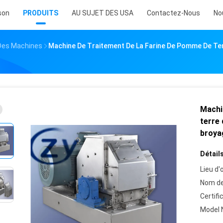
son
PRODUITS
AU SUJET DES USA
Contactez-Nous
No
 Des Machines
Machine De Traitement De La Farine De Pomme De Ter
Machi
terre 
broya
Détails
Lieu d'o
Nom de
Certifi
Model 