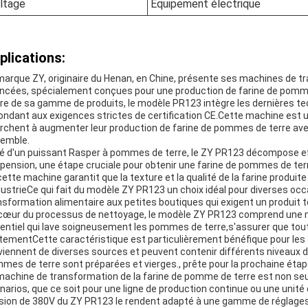
ltage
Équipement électrique
plications:
marque ZY, originaire du Henan, en Chine, présente ses machines de t
ncées, spécialement conçues pour une production de farine de pomme d
re de sa gamme de produits, le modèle PR123 intègre les dernières te
ondant aux exigences strictes de certification CE.Cette machine est un
rchent à augmenter leur production de farine de pommes de terre av
emble.
é d'un puissant Rasper à pommes de terre, le ZY PR123 décompose ef
pension, une étape cruciale pour obtenir une farine de pommes de terre 
cette machine garantit que la texture et la qualité de la farine produi
ndustrieCe qui fait du modèle ZY PR123 un choix idéal pour diverses oc
nsformation alimentaire aux petites boutiques qui exigent un produit t
cœur du processus de nettoyage, le modèle ZY PR123 comprend une ma
entiel qui lave soigneusement les pommes de terre,s'assurer que tou
itementCette caractéristique est particulièrement bénéfique pour les
viennent de diverses sources et peuvent contenir différents niveaux d
mes de terre sont préparées et vierges., prête pour la prochaine étap
machine de transformation de la farine de pomme de terre est non se
narios, que ce soit pour une ligne de production continue ou une uni
sion de 380V du ZY PR123 le rendent adapté à une gamme de réglages i