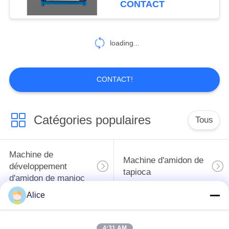
CONTACT
l'amidon alimentaire
7
loading...
Matériel annexe
CONTACT!
Catégories populaires
Tous
53
Centrifugeuse de
Machine de
Machine d'amidon de
grattoir de
développement
tapioca
d'amidon de manioc
décanteur
Alice
Machine de
Machine de fécule de
développement de
pommes de terre
4:31 AM