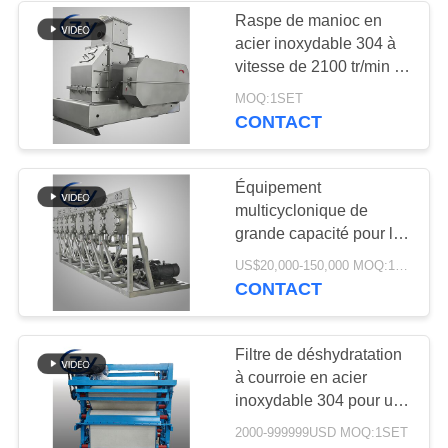
Raspe de manioc en
acier inoxydable 304 à
5
vitesse de 2100 tr/min et
Fécule de pommes
capacité de 25 t/h pour
MOQ:1SET
la production d'amidon
CONTACT
de terre traitant des
industriel
machines
Équipement
multicyclonique de
grande capacité pour le
traitement de l'amidon
25
US$20,000-150,000 MOQ:1SET
avec construction en
CONTACT
Machine de fécule
acier inoxydable et
capacité de production
de maïs
personnalisée
Filtre de déshydratation
à courroie en acier
inoxydable 304 pour une
faible teneur en humidité
2000-999999USD MOQ:1SET
dans le traitement de