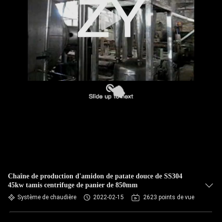
CONTRÔLE
DE
QUALITÉ
CONTACTEZ-
NOUS
NOUVELLES
DEMANDEZ
UNE
Chaîne de production d'amidon de patate douce de SS304
45kw tamis centrifuge de panier de 850mm
CITATION
Système de chaudière
2022-02-15
2623 points de vue