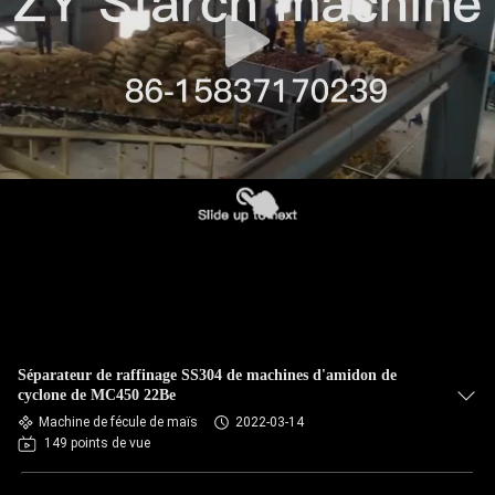
CONTRÔLE
DE
QUALITÉ
CONTACTEZ-
NOUS
NOUVELLES
DEMANDEZ
Séparateur de raffinage SS304 de machines d'amidon de
UNE
cyclone de MC450 22Be
Machine de fécule de maïs
2022-03-14
CITATION
149 points de vue