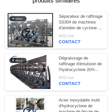
produits similaires
PLAN
DU
Séparateur de raffinage
SITE
SS304 de machines
d'amidon de cyclone de
PRIVACY
MC450 22Be
MOQ:1set
POLICY
CONTACT
Dégraissage de
raffinage d'émulsion de
l'hydrocyclone 2t/H
30kw d'amidon
MOQ:1set
CONTACT
Acier inoxydable multi
d'hydrocyclone de
machine de fécule de