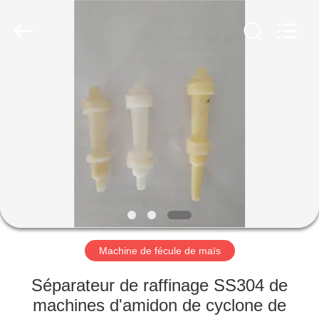
2026
Henan
Zhiyuan
Starch
Engineering
Machinery
Co.,ltd.
All
MAISON
Rights
Reserved.
PRODUITS
AU
SUJET
DES
USA
Machine de fécule de maïs
VISITE
Séparateur de raffinage SS304 de
D'USINE
machines d'amidon de cyclone de