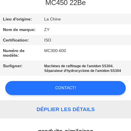
MC450 22Be
CONTRÔLE
Lieu d'origine:
La Chine
DE
QUALITÉ
Nom de marque:
ZY
Certification:
ISO
CONTACTEZ-
Numéro de
MC300-600
modèle:
NOUS
Surligner:
,
Machines de raffinage de l'amidon SS304
Séparateur d'hydrocyclone de l'amidon SS304
NOUVELLES
CONTACT!
DEMANDEZ
UNE
DÉPLIER LES DÉTAILS
CITATION