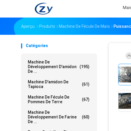
Mai
Aperçu
Produits
Machine De Fécule De Maïs
Puissanc
Catégories
Machine De
Développement D'amidon
(195)
De ...
Machine D'amidon De
(61)
Tapioca
Machine De Fécule De
(67)
Pommes De Terre
Machine De
Développement De Farine
(60)
De ...