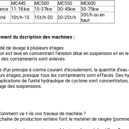
MC445
MC500
MC550
MC600
ance
11-18.kw
15-37kw
30-45kw
30-75kw
30t/h ou en
ité
10t/h-15
15t/h-20
20-25t/h
haut
ement du dscription des machines :
dé de lavage à plusieurs étages
on est lavé en concentrant l'amidon dilué en suspension et en le 
, des contaminants sont enlevés.
de d'un principe à contre courant d'écoulement, la quantité d'eau
urs étages, presque tous les contaminants sont effacés. Des h
plications de l'unité hydraulique de cyclone sont concentration
age des suspensions.
 Comment va-t-ils vos travaux de machine ?
 chaîne de production entière font le matériel de rangée (pomme 