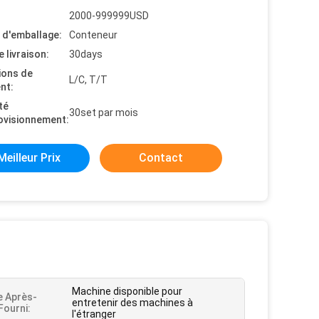
2000-999999USD
s d'emballage:
Conteneur
e livraison:
30days
ions de
L/C, T/T
nt:
té
30set par mois
ovisionnement:
Meilleur Prix
Contact
Machine disponible pour
e Après-
entretenir des machines à
Fourni:
l'étranger