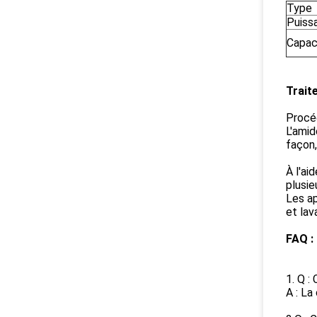
Type
Puiss
Capac
Trait
Procé
L'amid
façon
À l'ai
plusie
Les ap
et lav
FAQ :
1. Q :
A : La