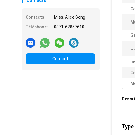
Contacts
Ca
Contacts:
Miss. Alice Song
Ma
Téléphone:
0371-67857610
Ga
Ut
Contact
In
Ce
Me
Descri
Type 