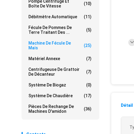
Pompe Centrifuge Et
(10)
Boîte De Vitesse
Débitmètre Automatique
(11)
Fécule De Pommes De
(5)
Terre Traitant Des ...
Machine De Fécule De
(25)
Maïs
Matériel Annexe
(7)
Centrifugeuse De Grattoir
(7)
De Décanteur
Système De Biogaz
(0)
Système De Chaudière
(17)
Détail
Pièces De Rechange De
(36)
Machines D'amidon
Ty