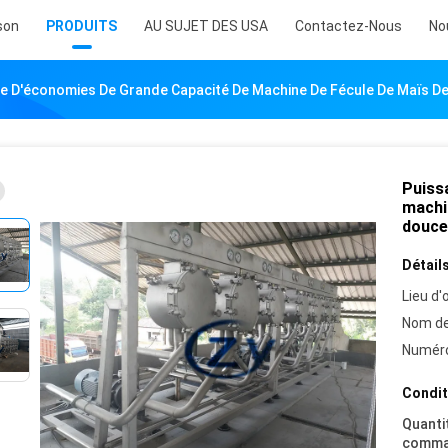
son
PRODUITS
AU SUJET DES USA
Contactez-Nous
No
e D'économies De Grande Capacité De Machine De Fécule De Maïs D
Puiss
machi
douce
Détails
Lieu d'o
Nom de
Numéro
Condit
Quanti
comma