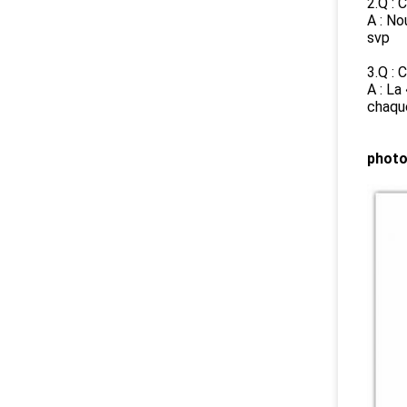
2.Q : 
A : N
svp
3.Q : 
A : La
chaque
photo 