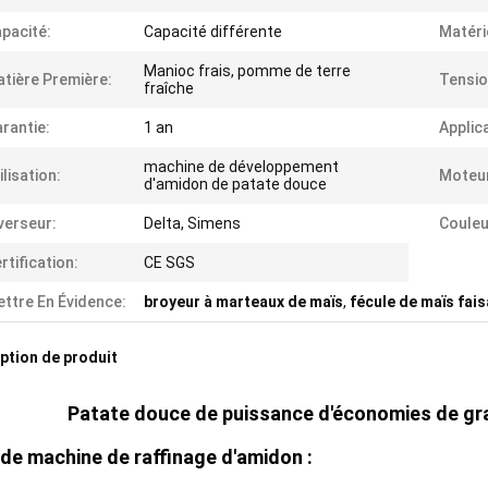
pacité:
Capacité différente
Matéri
Manioc frais, pomme de terre
tière Première:
Tensio
fraîche
rantie:
1 an
Applic
machine de développement
ilisation:
Moteu
d'amidon de patate douce
verseur:
Delta, Simens
Couleu
rtification:
CE SGS
ttre En Évidence:
broyeur à marteaux de maïs
,
fécule de maïs fai
ption de produit
Patate douce de puissance d'économies de gran
de machine de raffinage d'amidon :