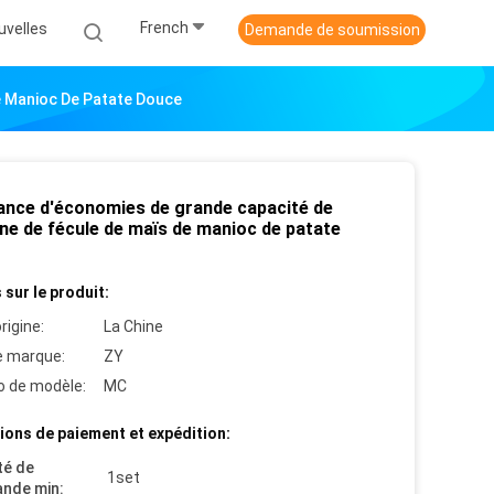
French
uvelles
Demande de soumission
e Manioc De Patate Douce
ance d'économies de grande capacité de
ne de fécule de maïs de manioc de patate
 sur le produit:
rigine:
La Chine
 marque:
ZY
 de modèle:
MC
ions de paiement et expédition:
té de
1set
nde min: