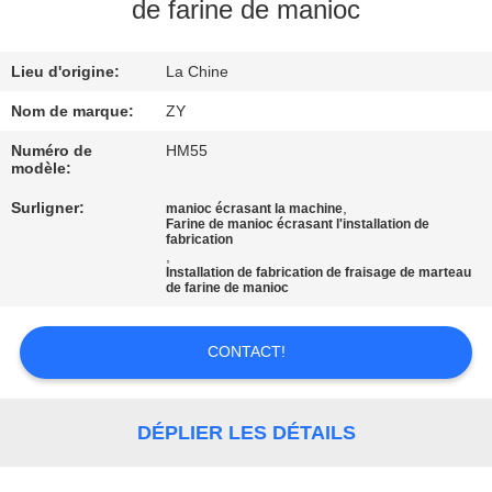
de farine de manioc
CONTRÔLE
Lieu d'origine:
La Chine
DE
QUALITÉ
Nom de marque:
ZY
Numéro de
HM55
modèle:
CONTACTEZ-
Surligner:
,
manioc écrasant la machine
NOUS
Farine de manioc écrasant l'installation de
fabrication
,
Installation de fabrication de fraisage de marteau
NOUVELLES
de farine de manioc
CONTACT!
DEMANDEZ
UNE
CITATION
DÉPLIER LES DÉTAILS