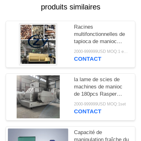
PLAN
produits similaires
DU
SITE
Racines
multifonctionnelles de
tapioca de manioc
PRIVACY
machine à laver
POLICY
2000-999999USD MOQ:1 ensemble
20t/acier inoxydable de
CONTACT
H
la lame de scies de
machines de manioc
de 180pcs Rasper
1450rpm expédient la
2000-999999USD MOQ:1set
commande directe
CONTACT
Capacité de
manipulation fraîche du