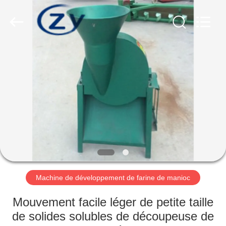
2026
Henan
Zhiyuan
Starch
Engineering
Machinery
Co.,ltd.
All
MAISON
Rights
Reserved.
PRODUITS
AU
SUJET
DES
USA
Machine de développement de farine de manioc
VISITE
Mouvement facile léger de petite taille
D'USINE
de solides solubles de découpeuse de