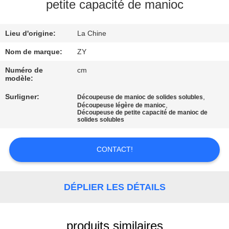
petite capacité de manioc
CONTRÔLE
Lieu d'origine:
La Chine
DE
QUALITÉ
Nom de marque:
ZY
Numéro de
cm
modèle:
CONTACTEZ-
Surligner:
,
Découpeuse de manioc de solides solubles
NOUS
,
Découpeuse légère de manioc
Découpeuse de petite capacité de manioc de
solides solubles
NOUVELLES
CONTACT!
DEMANDEZ
UNE
DÉPLIER LES DÉTAILS
CITATION
produits similaires