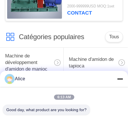
broyeur à marteaux 20
2000-999999USD MOQ:1set
- 25t/H
CONTACT
Catégories populaires
Tous
Machine de
Machine d'amidon de
développement
tapioca
d'amidon de manioc
Alice
Machine de
Machine de fécule de
développement de
pommes de terre
6:13 AM
farine de manioc
Good day, what product are you looking for?
Pompe centrifuge et
Débitmètre
boîte de vitesse
automatique