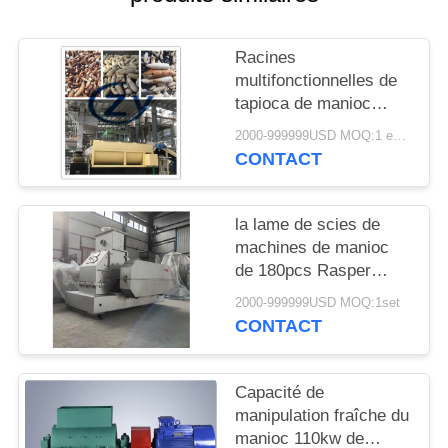
PLAN
DU
Racines
SITE
multifonctionnelles de
tapioca de manioc
machine à laver
PRIVACY
2000-999999USD MOQ:1 ensemble
20t/acier inoxydable de
CONTACT
POLICY
H
la lame de scies de
machines de manioc
de 180pcs Rasper
1450rpm expédient la
2000-999999USD MOQ:1set
commande directe
CONTACT
Capacité de
manipulation fraîche du
manioc 110kw de