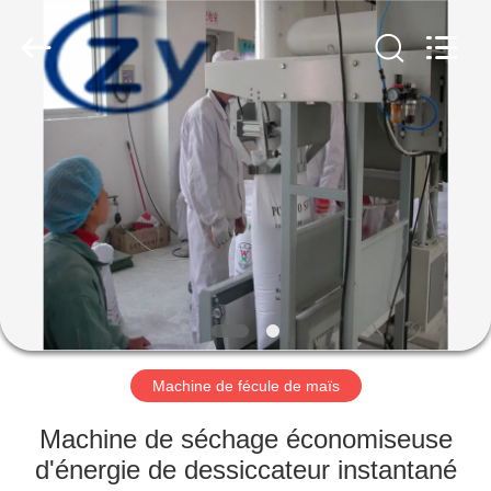
2026
Henan
Zhiyuan
Starch
Engineering
Machinery
Co.,ltd.
All
MAISON
Rights
Reserved.
PRODUITS
AU
SUJET
DES
USA
Machine de fécule de maïs
VISITE
Machine de séchage économiseuse
D'USINE
d'énergie de dessiccateur instantané