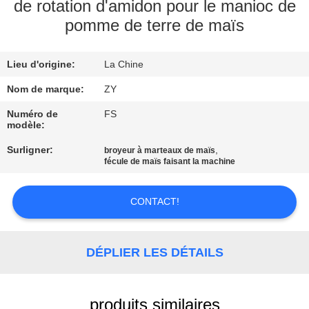
de rotation d'amidon pour le manioc de
pomme de terre de maïs
CONTRÔLE
DE
Lieu d'origine:
La Chine
QUALITÉ
Nom de marque:
ZY
CONTACTEZ-
Numéro de
FS
modèle:
NOUS
Surligner:
,
broyeur à marteaux de maïs
fécule de maïs faisant la machine
NOUVELLES
CONTACT!
DEMANDEZ
UNE
DÉPLIER LES DÉTAILS
CITATION
produits similaires