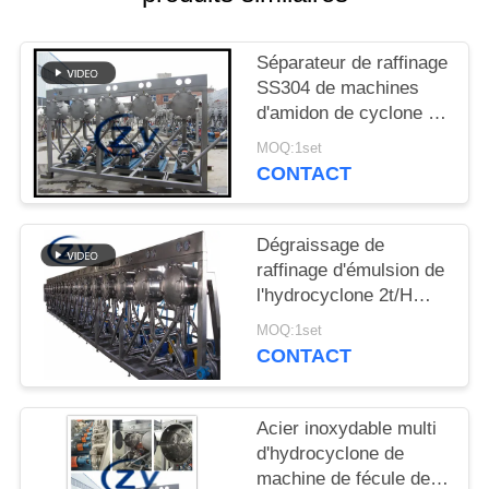
PLAN
DU
Séparateur de raffinage
SITE
SS304 de machines
d'amidon de cyclone de
MC450 22Be
PRIVACY
MOQ:1set
CONTACT
POLICY
Dégraissage de
raffinage d'émulsion de
l'hydrocyclone 2t/H
30kw d'amidon
MOQ:1set
CONTACT
Acier inoxydable multi
d'hydrocyclone de
machine de fécule de