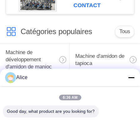
fonction/amidon
CONTACT
Catégories populaires
Tous
Machine de
Machine d'amidon de
développement
tapioca
d'amidon de manioc
Alice
Machine de
Machine de fécule de
développement de
pommes de terre
6:36 AM
farine de manioc
Good day, what product are you looking for?
Pompe centrifuge et
Débitmètre
boîte de vitesse
automatique