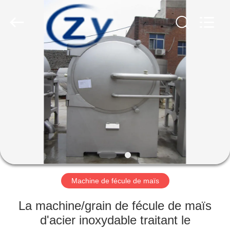
2026
Henan
Zhiyuan
Starch
Engineering
Machinery
Co.,ltd.
All
MAISON
Rights
Reserved.
PRODUITS
AU
SUJET
DES
USA
Machine de fécule de maïs
VISITE
La machine/grain de fécule de maïs
D'USINE
d'acier inoxydable traitant le