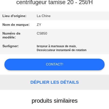
centrifugeur tamise 20 - 25t/H
CONTRÔLE
Lieu d'origine:
La Chine
DE
QUALITÉ
Nom de marque:
ZY
Numéro de
CS850
modèle:
CONTACTEZ-
Surligner:
,
broyeur à marteaux de maïs
NOUS
Dessiccateur instantané de rotation
NOUVELLES
CONTACT!
DEMANDEZ
DÉPLIER LES DÉTAILS
UNE
CITATION
produits similaires