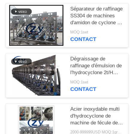
PLAN
Séparateur de raffinage
DU
SS304 de machines
SITE
d'amidon de cyclone de
MC450 22Be
MOQ:1set
CONTACT
PRIVACY
POLICY
Dégraissage de
raffinage d'émulsion de
l'hydrocyclone 2t/H
30kw d'amidon
MOQ:1set
CONTACT
Acier inoxydable multi
d'hydrocyclone de
machine de fécule de
maïs de
2000-999999USD MOQ:1group