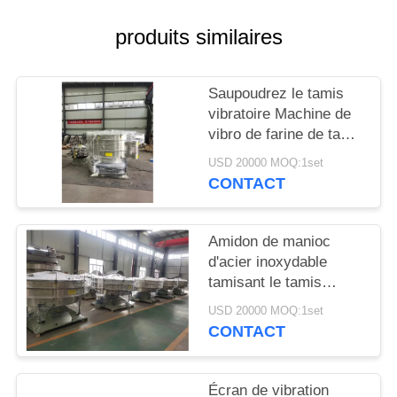
PLAN
DU
produits similaires
SITE
Saupoudrez le tamis
vibratoire Machine de
PRIVACY
vibro de farine de tamis
POLICY
de sable d'écran de
USD 20000 MOQ:1set
nourriture rotatoire
CONTACT
Amidon de manioc
d'acier inoxydable
tamisant le tamis
automatique rotatoire
USD 20000 MOQ:1set
80mesh d'écran de
CONTACT
vibration
Écran de vibration