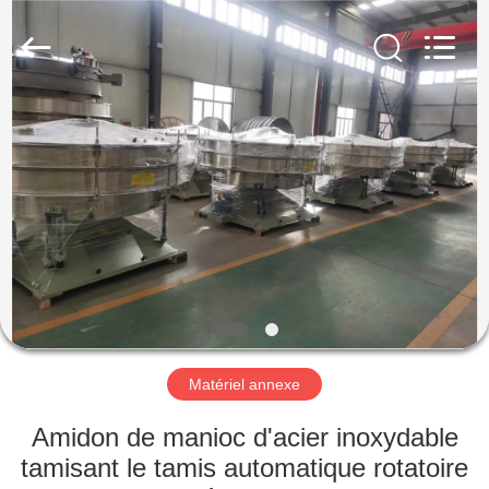
2026
Henan
Zhiyuan
Starch
Engineering
Machinery
Co.,ltd.
All
MAISON
Rights
Reserved.
PRODUITS
AU
SUJET
DES
USA
Matériel annexe
VISITE
Amidon de manioc d'acier inoxydable
D'USINE
tamisant le tamis automatique rotatoire