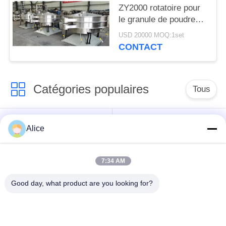
ZY2000 rotatoire pour
le granule de poudre
tamisant SS304
USD 20000 MOQ:1set
CONTACT
Catégories populaires
Tous
Machine de
Machine d'amidon de
Alice
développement
tapioca
d'amidon de manioc
7:34 AM
Machine de
Machine de fécule de
Good day, what product are you looking for?
développement de
pommes de terre
farine de manioc