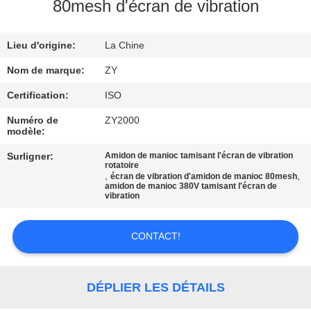
80mesh d'écran de vibration
CONTRÔLE
Lieu d'origine:
La Chine
DE
QUALITÉ
Nom de marque:
ZY
Certification:
ISO
CONTACTEZ-
Numéro de
ZY2000
modèle:
NOUS
Surligner:
Amidon de manioc tamisant l'écran de vibration
rotatoire
,
,
écran de vibration d'amidon de manioc 80mesh
NOUVELLES
amidon de manioc 380V tamisant l'écran de
vibration
DEMANDEZ
CONTACT!
UNE
CITATION
DÉPLIER LES DÉTAILS