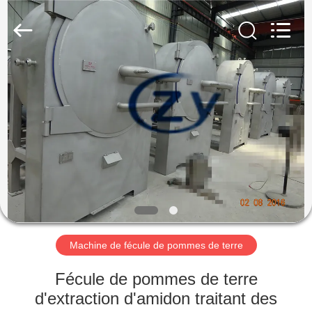
2026
Henan
Zhiyuan
Starch
Engineering
Machinery
Co.,ltd.
All
MAISON
Rights
Reserved.
PRODUITS
AU
SUJET
DES
USA
Machine de fécule de pommes de terre
VISITE
Fécule de pommes de terre
D'USINE
d'extraction d'amidon traitant des