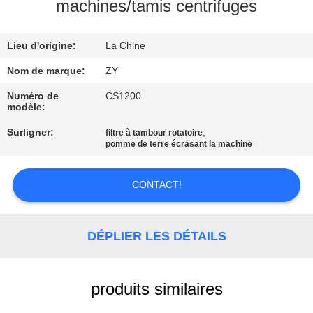
machines/tamis centrifuges
CONTRÔLE
Lieu d'origine:
La Chine
DE
QUALITÉ
Nom de marque:
ZY
Numéro de
CS1200
modèle:
CONTACTEZ-
Surligner:
,
filtre à tambour rotatoire
NOUS
pomme de terre écrasant la machine
NOUVELLES
CONTACT!
DEMANDEZ
DÉPLIER LES DÉTAILS
UNE
CITATION
produits similaires