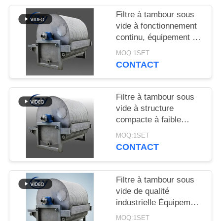
PLAN
Filtre à tambour sous
DU
vide à fonctionnement
SITE
continu, équipement de
déshydratation à
MOQ:1SET
fonctionnement stable
CONTACT
PRIVACY
pour la production
POLICY
d'amidon
Filtre à tambour sous
vide à structure
compacte à faible
consommation
MOQ:1SET
d'énergie et en acier
CONTACT
inoxydable SS304 pour
la déshydratation de
l'amidon
Filtre à tambour sous
vide de qualité
industrielle Équipement
de déshydratation de
MOQ:1SET