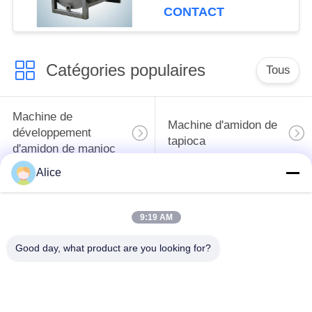
production à grande
CONTACT
échelle pour l'amidon
de tubercule
Catégories populaires
Tous
Machine de
Machine d'amidon de
développement
tapioca
d'amidon de manioc
Alice
Machine de
Machine de fécule de
développement de
pommes de terre
9:19 AM
farine de manioc
Good day, what product are you looking for?
Pompe centrifuge et
Débitmètre
boîte de vitesse
automatique