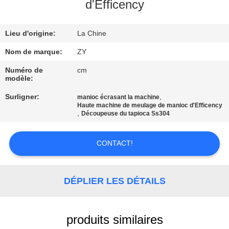
d'Efficency
CONTRÔLE
Lieu d'origine:
La Chine
DE
QUALITÉ
Nom de marque:
ZY
Numéro de
cm
modèle:
CONTACTEZ-
Surligner:
,
manioc écrasant la machine
NOUS
Haute machine de meulage de manioc d'Efficency
,
Découpeuse du tapioca Ss304
NOUVELLES
CONTACT!
DEMANDEZ
DÉPLIER LES DÉTAILS
UNE
CITATION
produits similaires