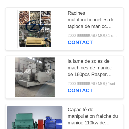
PLAN
DU
Racines
multifonctionnelles de
SITE
tapioca de manioc
machine à laver
2000-999999USD MOQ:1 ensemble
PRIVACY
20t/acier inoxydable de
CONTACT
H
POLICY
la lame de scies de
machines de manioc
de 180pcs Rasper
1450rpm expédient la
2000-999999USD MOQ:1set
commande directe
CONTACT
Capacité de
manipulation fraîche du
manioc 110kw de