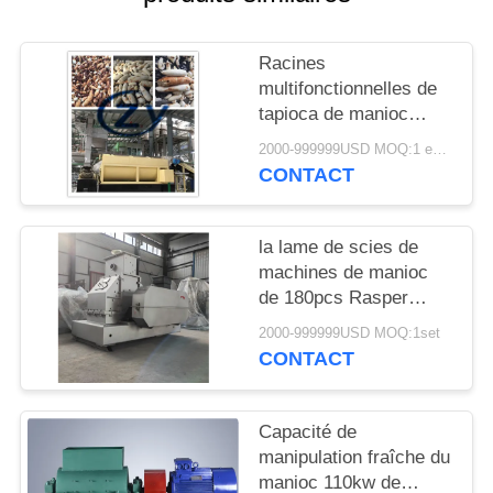
PLAN
DU
Racines
SITE
multifonctionnelles de
tapioca de manioc
machine à laver
PRIVACY
2000-999999USD MOQ:1 ensemble
20t/acier inoxydable de
CONTACT
POLICY
H
la lame de scies de
machines de manioc
de 180pcs Rasper
1450rpm expédient la
2000-999999USD MOQ:1set
commande directe
CONTACT
Capacité de
manipulation fraîche du
manioc 110kw de