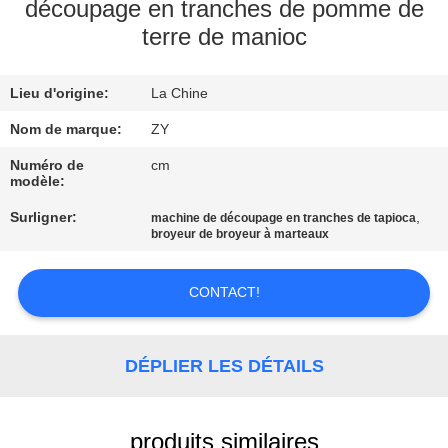
découpage en tranches de pomme de
terre de manioc
CONTRÔLE
DE
Lieu d'origine:
La Chine
QUALITÉ
Nom de marque:
ZY
CONTACTEZ-
Numéro de
cm
modèle:
NOUS
Surligner:
,
machine de découpage en tranches de tapioca
broyeur de broyeur à marteaux
NOUVELLES
CONTACT!
DEMANDEZ
UNE
DÉPLIER LES DÉTAILS
CITATION
produits similaires