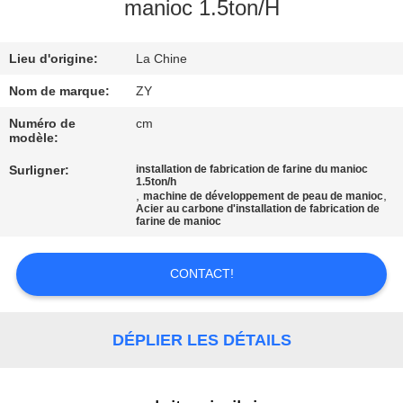
manioc 1.5ton/H
CONTRÔLE
Lieu d'origine:
La Chine
DE
QUALITÉ
Nom de marque:
ZY
Numéro de
cm
modèle:
CONTACTEZ-
Surligner:
installation de fabrication de farine du manioc
NOUS
1.5ton/h
,
,
machine de développement de peau de manioc
Acier au carbone d'installation de fabrication de
farine de manioc
NOUVELLES
CONTACT!
DEMANDEZ
UNE
DÉPLIER LES DÉTAILS
CITATION