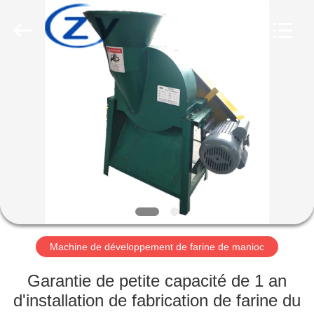
2026
Henan
Zhiyuan
Starch
Engineering
Machinery
Co.,ltd.
All
MAISON
Rights
Reserved.
PRODUITS
AU
SUJET
DES
USA
Machine de développement de farine de manioc
VISITE
Garantie de petite capacité de 1 an
D'USINE
d'installation de fabrication de farine du