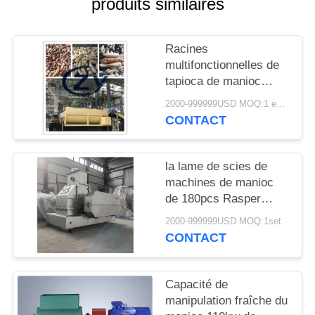
produits similaires
PLAN
DU
SITE
Racines
multifonctionnelles de
tapioca de manioc
PRIVACY
machine à laver
2000-999999USD MOQ:1 ensemble
20t/acier inoxydable de
POLICY
CONTACT
H
la lame de scies de
machines de manioc
de 180pcs Rasper
1450rpm expédient la
2000-999999USD MOQ:1set
commande directe
CONTACT
Capacité de
manipulation fraîche du