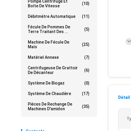
Pompe Centrifuge Et
(10)
Boîte De Vitesse
Débitmètre Automatique
(11)
Fécule De Pommes De
(5)
Terre Traitant Des ...
Machine De Fécule De
(25)
Maïs
Matériel Annexe
(7)
Centrifugeuse De Grattoir
(6)
De Décanteur
Système De Biogaz
(0)
Système De Chaudière
(17)
Détail
Pièces De Rechange De
(35)
Machines D'amidon
Ty