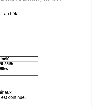
r au bétail
Hm90
20-25t/h
90kw
tériaux
n est continue.