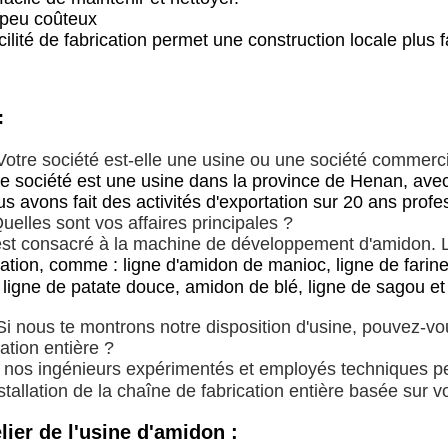
t peu coûteux
cilité de fabrication permet une construction locale plus f
:
Votre société est-elle une usine ou une société commerc
re société est une usine dans la province de Henan, avec
us avons fait des activités d'exportation sur 20 ans prof
uelles sont vos affaires principales ?
est consacré à la machine de développement d'amidon. 
cation, comme : ligne d'amidon de manioc, ligne de fari
, ligne de patate douce, amidon de blé, ligne de sagou et 
Si nous te montrons notre disposition d'usine, pouvez-vo
cation entière ?
, nos ingénieurs expérimentés et employés techniques pe
installation de la chaîne de fabrication entière basée sur vo
elier de l'usine d'amidon :