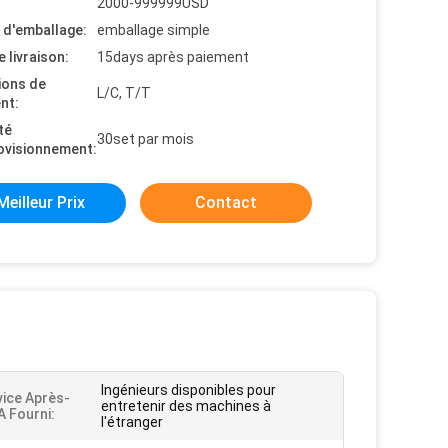
2000-999999USD
s d'emballage:
emballage simple
e livraison:
15days après paiement
ions de
L/C, T/T
nt:
té
30set par mois
ovisionnement:
Meilleur Prix
Contact
Ingénieurs disponibles pour
vice Après-
entretenir des machines à
A Fourni:
l'étranger