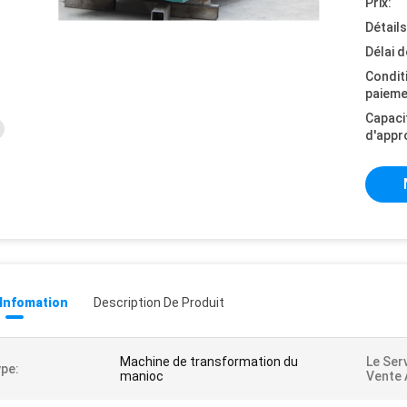
Prix:
Détail
Délai d
Condit
paieme
Capaci
d'appr
 Infomation
Description De Produit
Machine de transformation du
Le Ser
pe:
manioc
Vente 