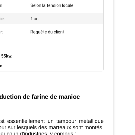
n:
Selon la tension locale
ie:
1 an
r:
Requête du client
c 55kw
,
ge
oduction de farine de manioc
st essentiellement un tambour métallique
bour sur lesquels des marteaux sont montés.
ucoup d'industries, y compris :