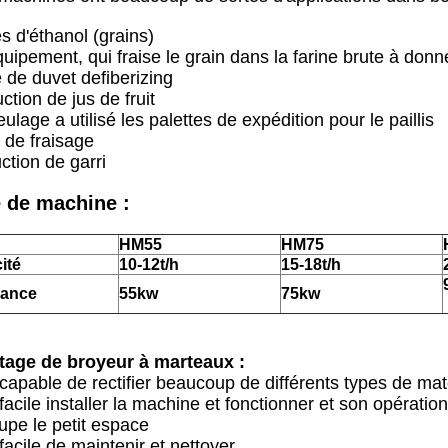
s d'éthanol (grains)
uipement, qui fraise le grain dans la farine brute à donne
 de duvet defiberizing
ction de jus de fruit
ulage a utilisé les palettes de expédition pour le paillis
 de fraisage
ction de garri
 de machine :
HM55
HM75
ité
10-12t/h
15-18t/h
sance
55kw
75kw
tage de broyeur à marteaux :
t capable de rectifier beaucoup de différents types de ma
t facile installer la machine et fonctionner et son opératio
cupe le petit espace
 facile de maintenir et nettoyer.