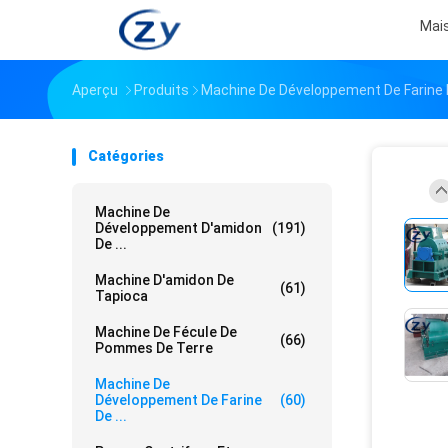
Mai
Aperçu
Produits
Machine De Développement De Farine
Catégories
Machine De
Développement D'amidon
(191)
De ...
Machine D'amidon De
(61)
Tapioca
Machine De Fécule De
(66)
Pommes De Terre
Machine De
Développement De Farine
(60)
De ...