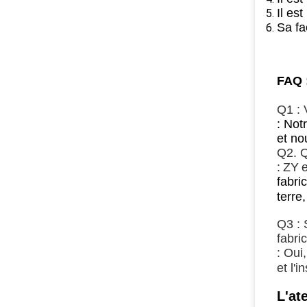
Il es
Sa fa
FAQ 
Q1 : 
: Not
et no
Q2. Q
:
ZY
fabri
terre
Q3 : 
fabri
: Oui
et l'
L'at