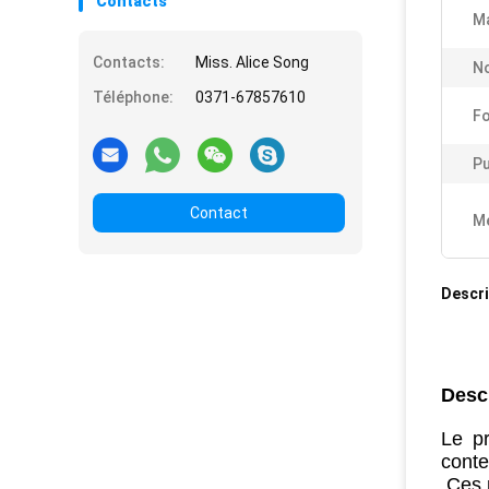
Contacts
Ma
Contacts:
Miss. Alice Song
N
Téléphone:
0371-67857610
Fo
Pu
Contact
Me
Descri
Descr
Le pr
conte
Ces 