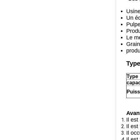
Usine
Un éq
Pulpe
Produ
Le me
Grain
produ
Type
Type
capac
Puis
Avan
Il es
Il es
Il oc
Il est