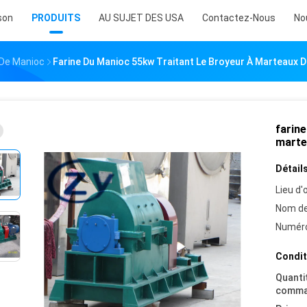
son
PRODUITS
AU SUJET DES USA
Contactez-Nous
No
 De Manioc
Farine Du Manioc 55kw Traitant Le Broyeur À Marteaux 
farine
marte
Détails
Lieu d'o
Nom de
Numéro
Condit
Quanti
comma