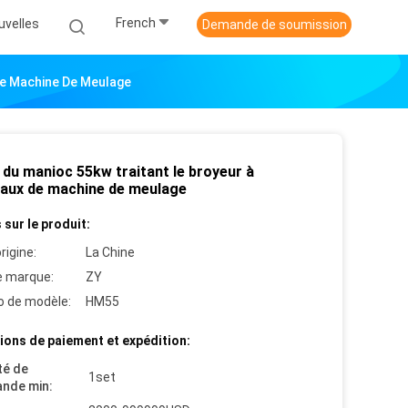
French
uvelles
Demande de soumission
De Machine De Meulage
 du manioc 55kw traitant le broyeur à
aux de machine de meulage
 sur le produit:
rigine:
La Chine
 marque:
ZY
 de modèle:
HM55
ions de paiement et expédition:
té de
1set
nde min: