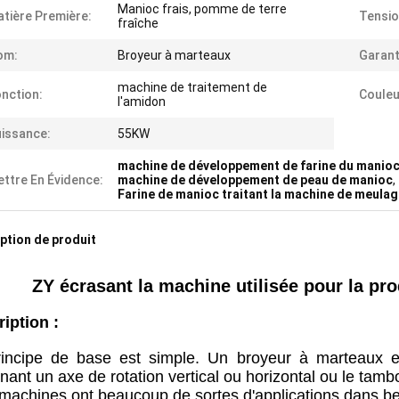
Manioc frais, pomme de terre
tière Première:
Tensio
fraîche
om:
Broyeur à marteaux
Garant
machine de traitement de
nction:
Couleu
l'amidon
issance:
55KW
machine de développement de farine du manio
ttre En Évidence:
machine de développement de peau de manioc
,
Farine de manioc traitant la machine de meula
ption de produit
ZY écrasant la machine utilisée pour la pr
iption :
incipe de base est simple. Un broyeur à marteaux e
nant un axe de rotation vertical ou horizontal ou le tam
machines ont beaucoup de sortes d'applications dans bea