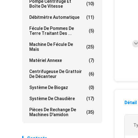
Pompe Centrifuge Et
(10)
Boîte De Vitesse
Débitmètre Automatique
(11)
Fécule De Pommes De
(5)
Terre Traitant Des ...
Machine De Fécule De
(25)
Maïs
Matériel Annexe
(7)
Centrifugeuse De Grattoir
(6)
De Décanteur
Système De Biogaz
(0)
Système De Chaudière
(17)
Détail
Pièces De Rechange De
(35)
Machines D'amidon
Ty