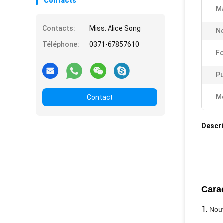
Contacts
Ma
Contacts:
Miss. Alice Song
N
Téléphone:
0371-67857610
Fo
Pu
Me
Contact
Descri
Carac
1.
Nouv