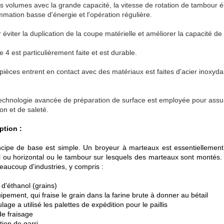
ts volumes avec la grande capacité, la vitesse de rotation de tambour é
mation basse d'énergie et l'opération régulière.
 éviter la duplication de la coupe matérielle et améliorer la capacité de
 4 est particulièrement faite et est durable.
pièces entrent en contact avec des matériaux est faites d'acier inoxydab
echnologie avancée de préparation de surface est employée pour assur
on et de saleté.
ption :
ncipe de base est simple. Un broyeur à marteaux est essentiellemen
al ou horizontal ou le tambour sur lesquels des marteaux sont montés
eaucoup d'industries, y compris :
 d'éthanol (grains)
pement, qui fraise le grain dans la farine brute à donner au bétail
age a utilisé les palettes de expédition pour le paillis
de fraisage
tion de garri