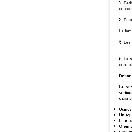
2.
Peti
consom
3.
Pour
La lame
5.
Les 
6.
La t
corrosi
Descri
Le pri
vertic
dans b
Usines
Un équi
Le meul
Grain 
produc