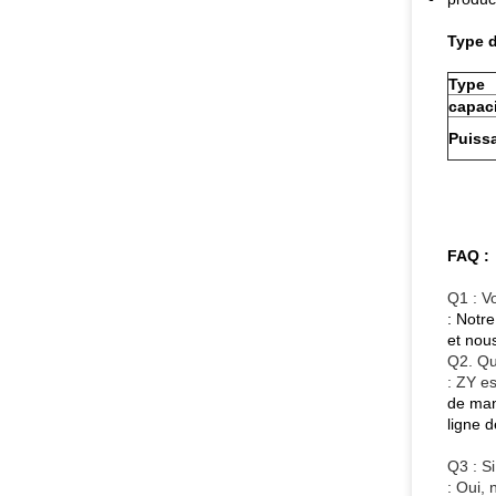
Type 
Type
capac
Puiss
FAQ :
Q1 : V
: Notr
et nous
Q2. Que
: ZY
es
de man
ligne d
Q3 : S
: Oui, 