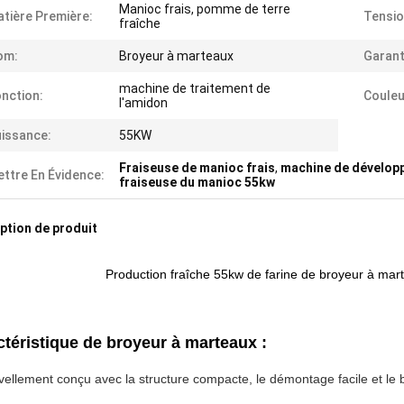
Manioc frais, pomme de terre
tière Première:
Tensio
fraîche
om:
Broyeur à marteaux
Garant
machine de traitement de
nction:
Couleu
l'amidon
issance:
55KW
Fraiseuse de manioc frais
,
machine de dévelop
ttre En Évidence:
fraiseuse du manioc 55kw
ption de produit
Production fraîche 55kw de farine de broyeur à mar
téristique de broyeur à marteaux :
ellement conçu avec la structure compacte, le démontage facile et le