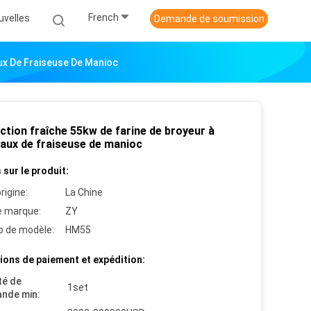
French
uvelles
Demande de soumission
ux De Fraiseuse De Manioc
ction fraîche 55kw de farine de broyeur à
aux de fraiseuse de manioc
 sur le produit:
rigine:
La Chine
 marque:
ZY
 de modèle:
HM55
ions de paiement et expédition:
té de
1set
nde min: