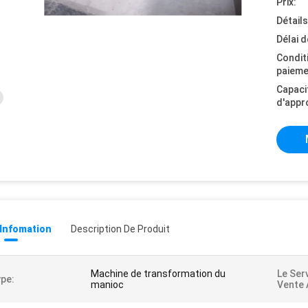
Prix:
Détail
Délai d
Condit
paieme
Capaci
d'appr
 Infomation
Description De Produit
Machine de transformation du
Le Ser
pe:
manioc
Vente 