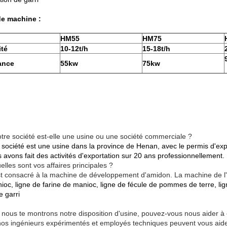
de machine :
HM55
HM75
ité
10-12t/h
15-18t/h
ance
55kw
75kw
otre société est-elle une usine ou une société commerciale ?
e société est une usine dans la province de Henan, avec le permis d'exp
 avons fait des activités d'exportation sur 20 ans professionnellement.
lles sont vos affaires principales ?
t consacré à la machine de développement d'amidon. La machine de l
ioc, ligne de farine de manioc, ligne de fécule de pommes de terre, li
e garri
i nous te montrons notre disposition d'usine, pouvez-vous nous aider à 
nos ingénieurs expérimentés et employés techniques peuvent vous aider à