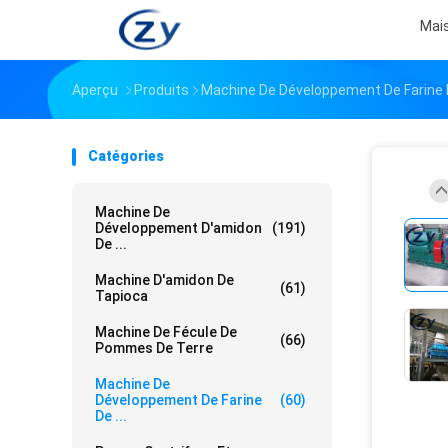
Mai
Aperçu
Produits
Machine De Développement De Farine
Catégories
Machine De
Développement D'amidon
(191)
De ...
Machine D'amidon De
(61)
Tapioca
Machine De Fécule De
(66)
Pommes De Terre
Machine De
Développement De Farine
(60)
De ...