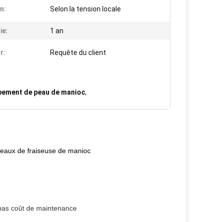
n:
Selon la tension locale
ie:
1 an
r:
Requête du client
pement de peau de manioc
,
teaux de fraiseuse de manioc
 bas coût de maintenance