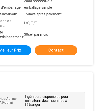
2000-999999USD
s d'emballage:
emballage simple
e livraison:
15days après paiement
ions de
L/C, T/T
nt:
té
30set par mois
ovisionnement:
Meilleur Prix
Contact
Ingénieurs disponibles pour
vice Après-
entretenir des machines à
A Fourni:
l'étranger