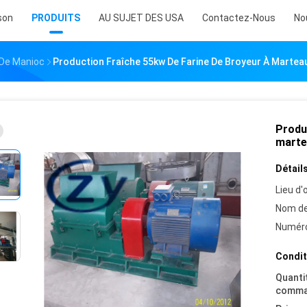
son
PRODUITS
AU SUJET DES USA
Contactez-Nous
No
 De Manioc
Production Fraîche 55kw De Farine De Broyeur À Martea
Produ
marte
Détails
Lieu d'o
Nom de
Numéro
Condit
Quanti
comma