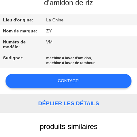
d'amidon de riz
CONTRÔLE
Lieu d'origine:
La Chine
DE
QUALITÉ
Nom de marque:
ZY
Numéro de
VM
modèle:
CONTACTEZ-
Surligner:
,
machine à laver d'amidon
NOUS
machine à laver de tambour
NOUVELLES
CONTACT!
DEMANDEZ
DÉPLIER LES DÉTAILS
UNE
CITATION
produits similaires