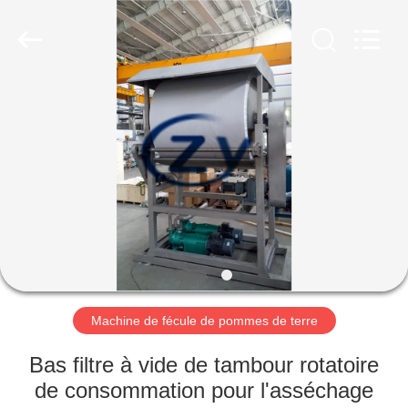
2026
Henan
Zhiyuan
Starch
Engineering
Machinery
Co.,ltd.
All
MAISON
Rights
Reserved.
PRODUITS
AU
SUJET
DES
USA
Machine de fécule de pommes de terre
VISITE
Bas filtre à vide de tambour rotatoire
D'USINE
de consommation pour l'asséchage