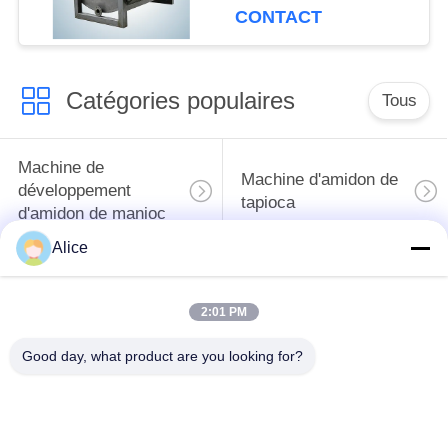
production à grande
CONTACT
échelle pour l'amidon
de tubercule
Catégories populaires
Tous
Machine de
Machine d'amidon de
développement
tapioca
d'amidon de manioc
Alice
Machine de
Machine de fécule de
développement de
pommes de terre
2:01 PM
farine de manioc
Good day, what product are you looking for?
Pompe centrifuge et
Débitmètre
boîte de vitesse
automatique