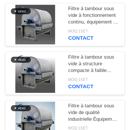
PLAN
Filtre à tambour sous
DU
vide à fonctionnement
SITE
continu, équipement de
déshydratation à
MOQ:1SET
fonctionnement stable
CONTACT
PRIVACY
pour la production
POLICY
d'amidon
Filtre à tambour sous
vide à structure
compacte à faible
consommation
MOQ:1SET
d'énergie et en acier
CONTACT
inoxydable SS304 pour
la déshydratation de
l'amidon
Filtre à tambour sous
vide de qualité
industrielle Équipement
de déshydratation de
MOQ:1SET