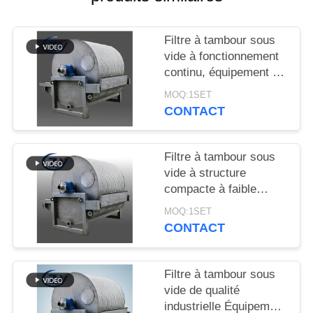
PLAN
DU
Filtre à tambour sous
SITE
vide à fonctionnement
continu, équipement de
déshydratation à
PRIVACY
MOQ:1SET
fonctionnement stable
CONTACT
POLICY
pour la production
d'amidon
Filtre à tambour sous
vide à structure
compacte à faible
consommation
MOQ:1SET
d'énergie et en acier
CONTACT
inoxydable SS304 pour
la déshydratation de
l'amidon
Filtre à tambour sous
vide de qualité
industrielle Équipement