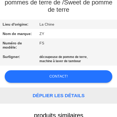
pommes de terre de /Sweet de pomme
de terre
CONTRÔLE
DE
Lieu d'origine:
La Chine
QUALITÉ
Nom de marque:
ZY
CONTACTEZ-
Numéro de
FS
modèle:
NOUS
Surligner:
,
découpeuse de pomme de terre
machine à laver de tambour
NOUVELLES
CONTACT!
DEMANDEZ
UNE
DÉPLIER LES DÉTAILS
CITATION
produits similaires