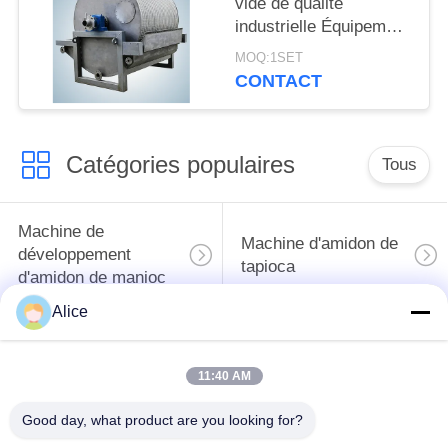
vide de qualité
industrielle Équipement
de déshydratation de
MOQ:1SET
production à grande
CONTACT
échelle pour l'amidon
de tubercule
Catégories populaires
Tous
Machine de
Machine d'amidon de
développement
tapioca
d'amidon de manioc
Alice
Machine de
Machine de fécule de
développement de
pommes de terre
11:40 AM
farine de manioc
Good day, what product are you looking for?
Pompe centrifuge et
Débitmètre