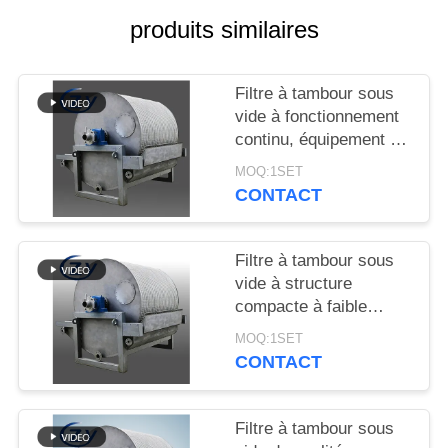
PLAN
produits similaires
DU
SITE
Filtre à tambour sous
vide à fonctionnement
PRIVACY
continu, équipement de
déshydratation à
POLICY
MOQ:1SET
fonctionnement stable
CONTACT
pour la production
d'amidon
Filtre à tambour sous
vide à structure
compacte à faible
consommation
MOQ:1SET
d'énergie et en acier
CONTACT
inoxydable SS304 pour
la déshydratation de
l'amidon
Filtre à tambour sous