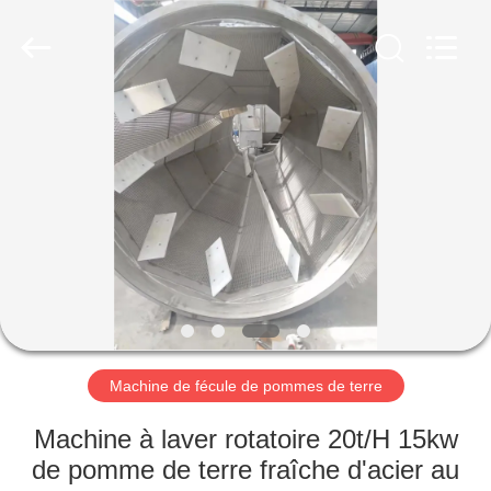
2026
Henan
Zhiyuan
Starch
Engineering
Machinery
Co.,ltd.
All
MAISON
Rights
Reserved.
PRODUITS
AU
SUJET
DES
USA
Machine de fécule de pommes de terre
VISITE
Machine à laver rotatoire 20t/H 15kw
D'USINE
de pomme de terre fraîche d'acier au