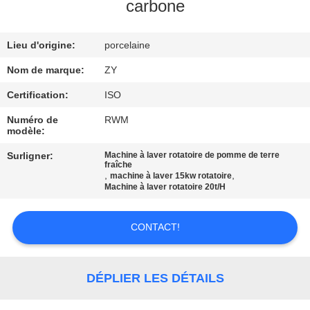
carbone
CONTRÔLE
Lieu d'origine:
porcelaine
DE
QUALITÉ
Nom de marque:
ZY
Certification:
ISO
CONTACTEZ-
Numéro de
RWM
modèle:
NOUS
Surligner:
Machine à laver rotatoire de pomme de terre
fraîche
,
,
machine à laver 15kw rotatoire
NOUVELLES
Machine à laver rotatoire 20t/H
DEMANDEZ
CONTACT!
UNE
CITATION
DÉPLIER LES DÉTAILS