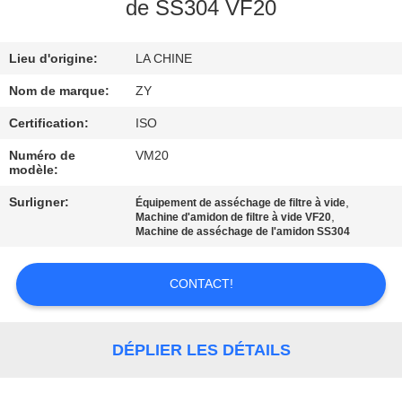
de SS304 VF20
CONTRÔLE
Lieu d'origine:
LA CHINE
DE
QUALITÉ
Nom de marque:
ZY
Certification:
ISO
CONTACTEZ-
Numéro de
VM20
modèle:
NOUS
Surligner:
,
Équipement de asséchage de filtre à vide
,
Machine d'amidon de filtre à vide VF20
NOUVELLES
Machine de asséchage de l'amidon SS304
CONTACT!
DEMANDEZ
UNE
CITATION
DÉPLIER LES DÉTAILS