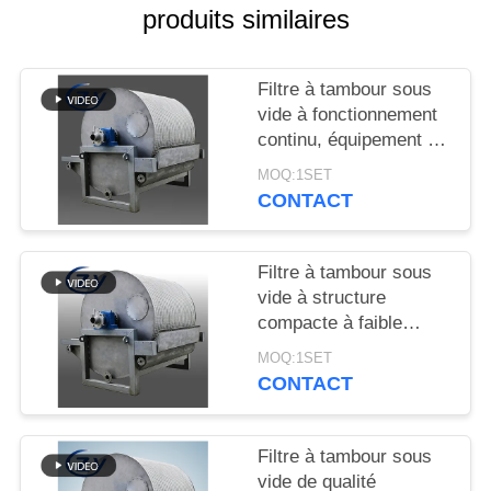
PLAN
produits similaires
DU
SITE
Filtre à tambour sous
vide à fonctionnement
continu, équipement de
PRIVACY
déshydratation à
MOQ:1SET
POLICY
fonctionnement stable
CONTACT
pour la production
d'amidon
Filtre à tambour sous
vide à structure
compacte à faible
consommation
MOQ:1SET
d'énergie et en acier
CONTACT
inoxydable SS304 pour
la déshydratation de
l'amidon
Filtre à tambour sous
vide de qualité