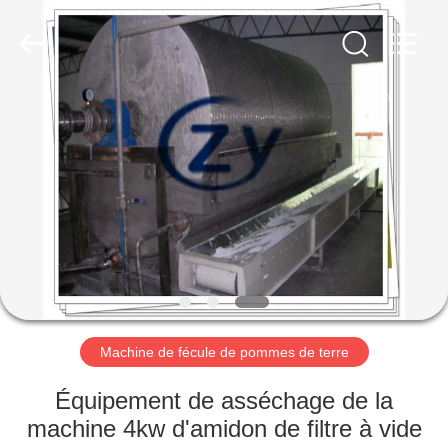
2026
Henan
Zhiyuan
Starch
Engineering
Machinery
Co.,ltd.
All
MAISON
Rights
Reserved.
PRODUITS
AU
SUJET
DES
USA
Machine de fécule de pommes de terre
VISITE
Équipement de asséchage de la
D'USINE
machine 4kw d'amidon de filtre à vide