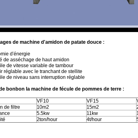
ages de machine d'amidon de patate douce :
mie d'énergie
té de asséchage de haut amidon
le de vitesse variable de tambour
ir réglable avec le tranchant de stellite
le de niveau sans interruption réglable
de bonbon la machine de fécule de pommes de terre :
VF10
VF15
 de filtre
10m2
15m2
ance
5.5kw
11kw
ité
2ton/hour
4t/hour