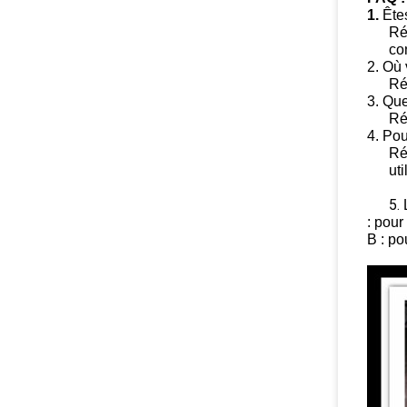
1.
Ête
Ré
co
2. Où 
Ré
3. Que
Ré
4. Pou
Ré
uti
5.
: pour
B : po