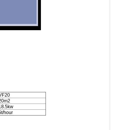
VF20
20m2
18.5kw
5t/hour