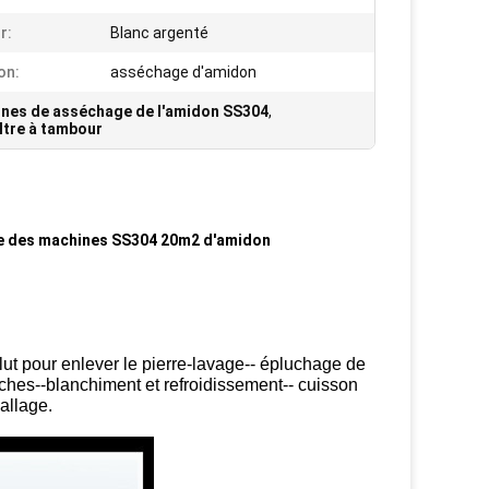
r:
Blanc argenté
on:
asséchage d'amidon
nes de asséchage de l'amidon SS304
,
ltre à tambour
tre des machines SS304 20m2 d'amidon
t pour enlever le pierre-lavage-- épluchage de
ches--blanchiment et refroidissement-- cuisson
ballage.