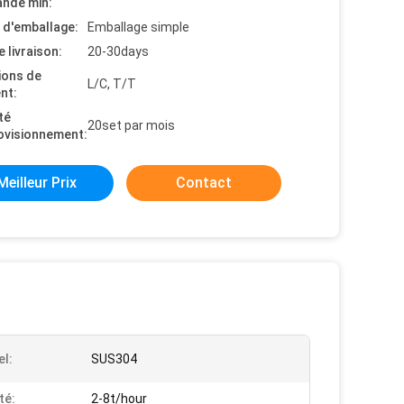
nde min:
s d'emballage:
Emballage simple
e livraison:
20-30days
ions de
L/C, T/T
nt:
té
20set par mois
ovisionnement:
Meilleur Prix
Contact
el:
SUS304
té:
2-8t/hour