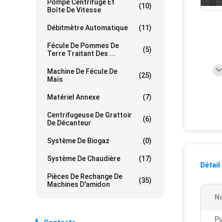
Pompe Centrifuge Et
(10)
Boîte De Vitesse
Débitmètre Automatique
(11)
Fécule De Pommes De
(5)
Terre Traitant Des ...
Machine De Fécule De
(25)
Maïs
Matériel Annexe
(7)
Centrifugeuse De Grattoir
(6)
De Décanteur
Système De Biogaz
(0)
Système De Chaudière
(17)
Détail
Pièces De Rechange De
(35)
Machines D'amidon
N
Pu