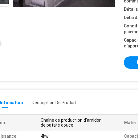
comma
Détail
Délai d
Condit
paieme
Capaci
d'appr
 Infomation
Description De Produit
Chaîne de production d'amidon
om:
Matéri
de patate douce
issance:
4kw
Capaci