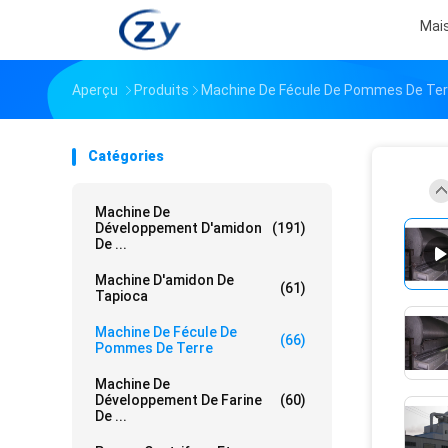
Mai
Aperçu
Produits
Machine De Fécule De Pommes De Ter
Catégories
Machine De
Développement D'amidon
(191)
De ...
Machine D'amidon De
(61)
Tapioca
Machine De Fécule De
(66)
Pommes De Terre
Machine De
Développement De Farine
(60)
De ...