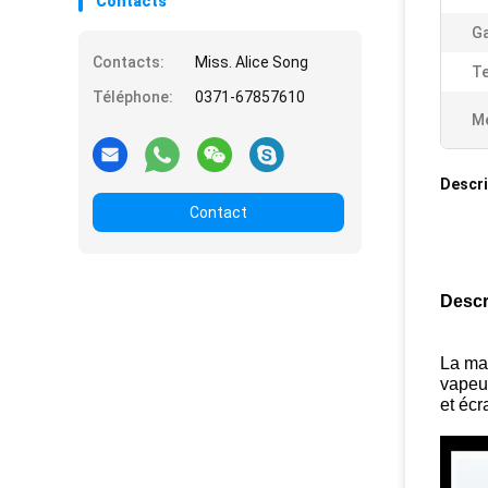
Contacts
Ga
Contacts:
Miss. Alice Song
Te
Téléphone:
0371-67857610
Me
Descri
Contact
Descr
La ma
vapeur
et écr