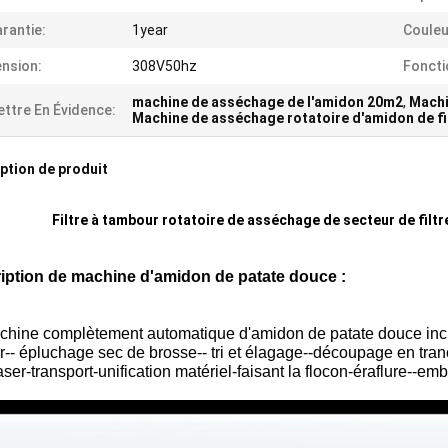
rantie:
1year
Couleu
nsion:
308V50hz
Foncti
machine de asséchage de l'amidon 20m2
,
Machi
ttre En Évidence:
Machine de asséchage rotatoire d'amidon de fi
ption de produit
Filtre à tambour rotatoire de asséchage de secteur de fil
iption de
machine d'amidon de patate douce
:
chine complètement automatique d'amidon de patate douce inclu
-- épluchage sec de brosse-- tri et élagage--découpage en tran
aser-transport-unification matériel-faisant la flocon-éraflure--em