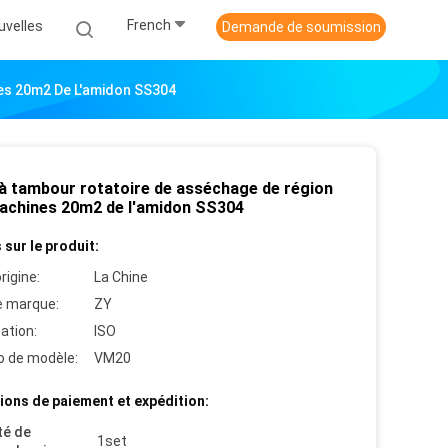
French
uvelles
Demande de soumission
es 20m2 De L'amidon SS304
e à tambour rotatoire de asséchage de région
achines 20m2 de l'amidon SS304
 sur le produit:
rigine:
La Chine
 marque:
ZY
cation:
ISO
 de modèle:
VM20
ions de paiement et expédition:
té de
1set