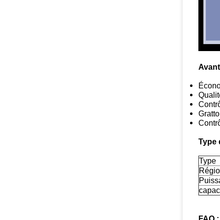
Avant
Écono
Quali
Contrô
Gratto
Contrô
Type 
Type
Région
Puiss
capac
FAQ :