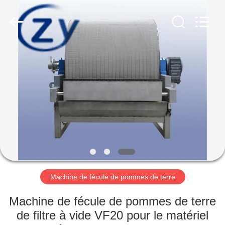
2026
Henan
Zhiyuan
Starch
Engineering
Machinery
Co.,ltd.
All
MAISON
Rights
Reserved.
PRODUITS
AU
SUJET
DES
USA
Machine de fécule de pommes de terre
VISITE
Machine de fécule de pommes de terre
D'USINE
de filtre à vide VF20 pour le matériel