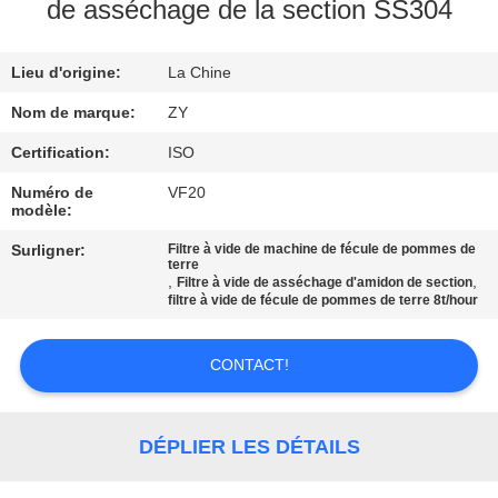
de asséchage de la section SS304
CONTRÔLE
Lieu d'origine:
La Chine
DE
QUALITÉ
Nom de marque:
ZY
Certification:
ISO
CONTACTEZ-
Numéro de
VF20
modèle:
NOUS
Surligner:
Filtre à vide de machine de fécule de pommes de
terre
,
,
Filtre à vide de asséchage d'amidon de section
NOUVELLES
filtre à vide de fécule de pommes de terre 8t/hour
DEMANDEZ
CONTACT!
UNE
CITATION
DÉPLIER LES DÉTAILS