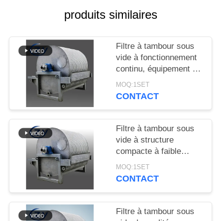
PLAN
produits similaires
DU
SITE
Filtre à tambour sous
vide à fonctionnement
PRIVACY
continu, équipement de
déshydratation à
POLICY
MOQ:1SET
fonctionnement stable
CONTACT
pour la production
d'amidon
Filtre à tambour sous
vide à structure
compacte à faible
consommation
MOQ:1SET
d'énergie et en acier
CONTACT
inoxydable SS304 pour
la déshydratation de
l'amidon
Filtre à tambour sous