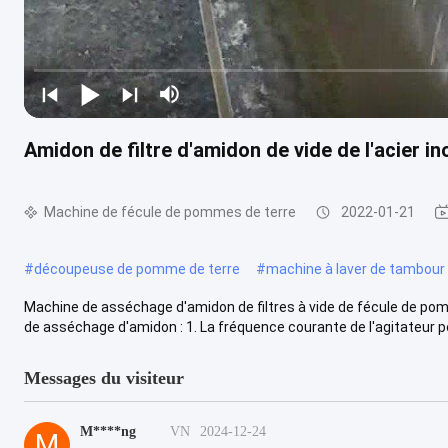
Amidon de filtre d'amidon de vide de l'acier 
Machine de fécule de pommes de terre
2022-01-21
#
découpeuse de pomme de terre
#
machine à laver de tambour
Machine de asséchage d'amidon de filtres à vide de fécule de pomm
de asséchage d'amidon : 1. La fréquence courante de l'agitateur pe
Messages du visiteur
M****ng
VN
2024-12-24
M