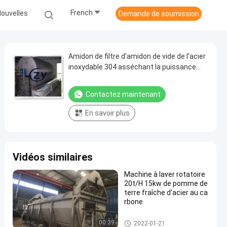
French
ouvelles
Demande de soumission
Amidon de filtre d'amidon de vide de l'acier
inoxydable 304 asséchant la puissance
4kw
Contactez maintenant
En savoir plus
Vidéos similaires
Machine à laver rotatoire
20t/H 15kw de pomme de
terre fraîche d'acier au ca
rbone
Machine de fécule de pommes
00:39
2022-01-21