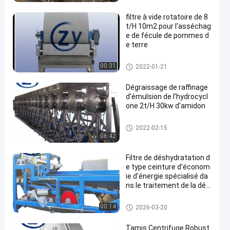
de terre
filtre à vide rotatoire de 8
t/H 10m2 pour l'asséchag
e de fécule de pommes d
e terre
Machine de fécule de pommes
00:31
2022-01-21
de terre
Dégraissage de raffinage
d'émulsion de l'hydrocycl
one 2t/H 30kw d'amidon
Machine de fécule de maïs
2022-02-15
06:42
Filtre de déshydratation d
e type ceinture d'économ
ie d'énergie spécialisé da
ns le traitement de la dés
hydratation des fibres de
manioc
Machine de développement d'a
00:14
2026-03-20
midon de manioc
Tamis Centrifuge Robust